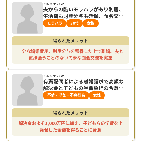
2026/02/09
夫からの酷いモラハラがあり別居、
生活費も財産分与も確保、面会交流
も円滑に行っている例
モラハラ
30代
女性
得られたメリット
十分な婚姻費用、財産分与を獲得した上で離婚、夫と
直接会うことのない円滑な面会交流を実施
2026/02/09
有責配偶者による離婚請求で高額な
解決金と子どもの学費負担の合意を
獲得した事例
不倫・浮気・不貞行為
女性
得られたメリット
解決金およそ1,000万円に加え、子どもらの学費を上
乗せした金額を得ることに合意