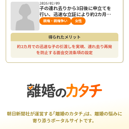
2026/02/09
子の連れ去りから3日後に申立てを
行い、迅速な立証により約2カ月で
子どもを取り戻した事例
親権・親権争い
女性
得られたメリット
約2カ月での迅速な子の引渡しを実現、連れ去り再発
を防止する面会交流条項の設定
朝日新聞社が運営する｢離婚のカタチ｣は、離婚の悩みに
寄り添うポータルサイトです。