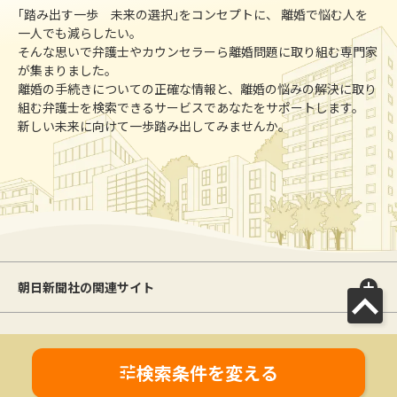
｢踏み出す一歩 未来の選択｣をコンセプトに、 離婚で悩む人を
一人でも減らしたい。
そんな思いで弁護士やカウンセラーら離婚問題に取り組む専門家
が集まりました。
離婚の手続きについての正確な情報と、離婚の悩みの解決に取り
組む弁護士を検索できるサービスであなたをサポートします。
新しい未来に向けて一歩踏み出してみませんか。
朝日新聞社の関連サイト
このサイトについて
サイトポリシー
離婚のカタチ利用規約
離婚のカタチプライバシーポリシー
検索条件を変える
利用者情報の外部送信
運営会社
広告ガイド