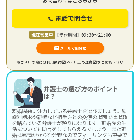
お問合わせはこちらから
電話で問合せ
現在営業中
【受付時間】09:30〜21:00
メールで問合せ
※ご利用の際には
利用規約
や利用上の
注意
をご確認下さい
弁護士の選び方のポイント
は？
離婚問題に注力している弁護士を選びましょう。慰
謝料請求や親権など相手方との交渉の場面では場数
を踏んでいる弁護士が頼りになります。離婚後の生
活についても助言をしてもらえるでしょう。また離
婚は感情がからむ分野なのでフィーリングも重要で