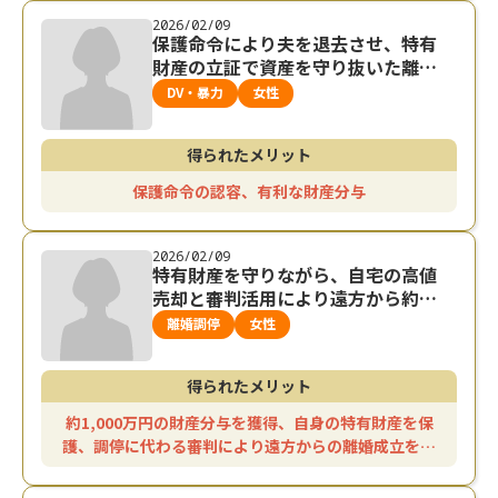
2026/02/09
保護命令により夫を退去させ、特有
財産の立証で資産を守り抜いた離婚
解決事例
DV・暴力
女性
得られたメリット
保護命令の認容、有利な財産分与
2026/02/09
特有財産を守りながら、自宅の高値
売却と審判活用により遠方から約1,
000万円の財産分与を得た離婚解決
離婚調停
女性
事例
得られたメリット
約1,000万円の財産分与を獲得、自身の特有財産を保
護、調停に代わる審判により遠方からの離婚成立を実
現