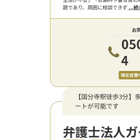
題であり、周囲に相談できず
...
お
05
4
現在営業
【国分寺駅徒歩3分】
ートが可能です
弁護士法人ガ