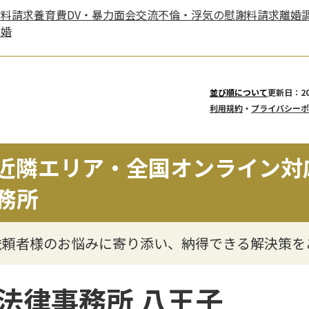
謝料請求
養育費
DV・暴力
面会交流
不倫・浮気の慰謝料請求
離婚
離婚
更新日：20
並び順について
利用規約
・
プライバシーポ
近隣エリア・全国オンライン対
務所
依頼者様のお悩みに寄り添い、納得できる解決策を
法律事務所 八王子