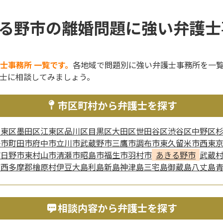
る野市の離婚問題に強い弁護士
士事務所 一覧です。
各地域で問題別に強い弁護士事務所を一
士に相談してみましょう。
市区町村から弁護士を探す
台東区
墨田区
江東区
品川区
目黒区
大田区
世田谷区
渋谷区
中野区
子市
町田市
府中市
立川市
武蔵野市
三鷹市
調布市
東久留米市
西東
市
日野市
東村山市
清瀬市
昭島市
福生市
羽村市
あきる野市
武蔵
町
西多摩郡檜原村
伊豆大島
利島
新島
神津島
三宅島
御蔵島
八丈島
相談内容から弁護士を探す