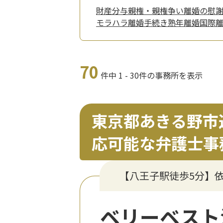
財産分与
親権・親権争い
離婚の慰
モラハラ
離婚手続き
熟年離婚
国際
70
件中 1 - 30件の事務所を表示
東京都あきる野市
応可能な弁護士事
【八王子駅徒歩5分】
ベリーベスト