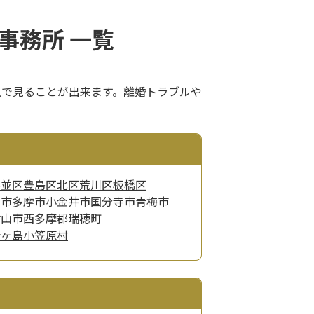
事務所 一覧
覧で見ることが出来ます。離婚トラブルや
杉並区
豊島区
北区
荒川区
板橋区
京市
多摩市
小金井市
国分寺市
青梅市
村山市
西多摩郡瑞穂町
青ヶ島
小笠原村