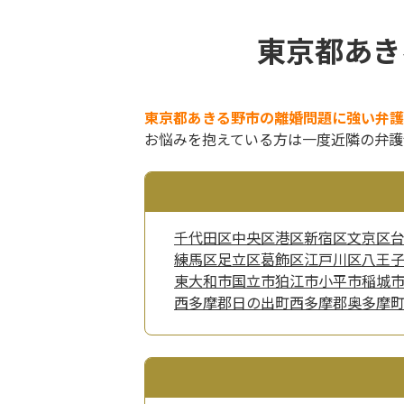
東京都あき
東京都あきる野市の離婚問題に強い弁護
お悩みを抱えている方は一度近隣の弁護
千代田区
中央区
港区
新宿区
文京区
練馬区
足立区
葛飾区
江戸川区
八王
東大和市
国立市
狛江市
小平市
稲城
西多摩郡日の出町
西多摩郡奥多摩