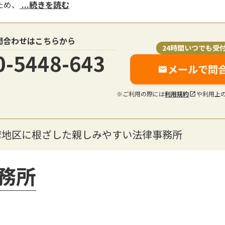
ため、
...続きを読む
問合わせはこちらから
24時間いつでも受
0-5448-643
メールで問
※ご利用の際には
利用規約
や利用上
摩地区に根ざした親しみやすい法律事務所
務所