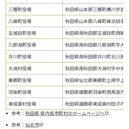
三種町役場
秋田県山本郡三種町鵜川字岩谷
八峰町役場
秋田県山本郡八峰町峰浜目名潟
五城目町役場
秋田県南秋田郡五城目町西磯ノ目
八郎潟町役場
秋田県南秋田郡八郎潟町字大道
井川町役場
秋田県南秋田郡井川町北川尻字海
大潟村役場
秋田県南秋田郡大潟村字中央1-
美郷町役場
秋田県仙北郡美郷町土崎字上野乙1
羽後町役場
秋田県雄勝郡羽後町西馬音内字
東成瀬村役場
秋田県雄勝郡東成瀬村田子内字仙
参考：
秋田県 県内各市町村のホームページへ
参考：
仙北市