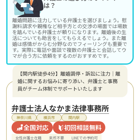
は？
離婚問題に注力している弁護士を選びましょう。慰
謝料請求や親権など相手方との交渉の場面では場数
を踏んでいる弁護士が頼りになります。離婚後の生
活についても助言をしてもらえるでしょう。また離
婚は感情がからむ分野なのでフィーリングも重要で
す。実際に電話や面談で複数の弁護士と会話してウ
マが合う方に依頼をするのがおすすめです。
【関内駅徒歩4分】離婚調停・訴訟に注力│離
婚に関するお悩みに寄り添い、弁護士と事務
員がチーム体制でサポートいたします
弁護士法人なかま法律事務所
神奈川県
横浜市
関内駅
全国対応
初回相談無料
女性弁護士在籍
来所不要
LINEでの予約可