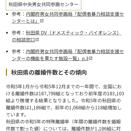
秋田県中央男女共同参画センター
参考：
内閣府男女共同参画局「配偶者暴力相談支援セ
ンターとは」
参考：
秋田県 DV（ドメスティック・バイオレンス）
の相談窓口
参考：
内閣府男女共同参画局「配偶者暴力相談支援セ
ンターの機能を果たす施設一覧」p.3
秋田県の離婚件数とその傾向
令和5年1月から令和5年12月までの一年間で、全国にお
ける離婚件数は187,798組となっており前年度の183,103
組より微増する結果となりました。令和5年の秋田県の
離婚件数は1,186組で、前年の1,068組から118組増加し
ています。
秋田県の令和5年の特殊離婚率（年間の離婚件数を婚姻
件数で割った値）については、離婚件数が1,186組に対