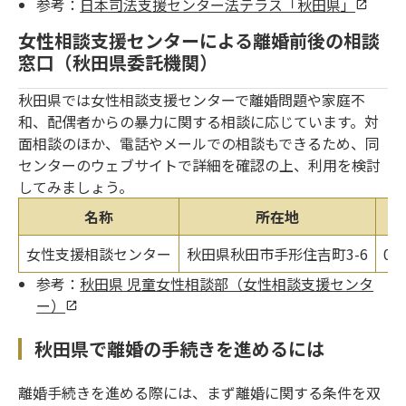
参考：
日本司法支援センター法テラス「秋田県」
女性相談支援センターによる離婚前後の相談
窓口（秋田県委託機関）
秋田県では女性相談支援センターで離婚問題や家庭不
和、配偶者からの暴力に関する相談に応じています。対
面相談のほか、電話やメールでの相談もできるため、同
センターのウェブサイトで詳細を確認の上、利用を検討
してみましょう。
名称
所在地
女性支援相談センター
秋田県秋田市手形住吉町3-6
01
参考：
秋田県 児童女性相談部（女性相談支援センタ
ー）
秋田県で離婚の手続きを進めるには
離婚手続きを進める際には、まず離婚に関する条件を双