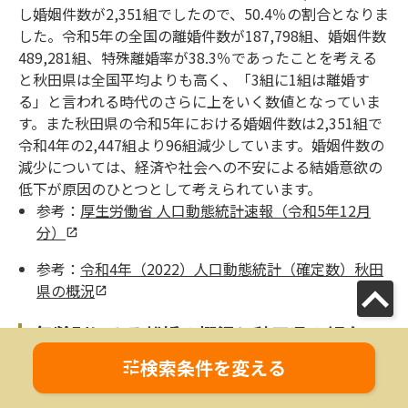
し婚姻件数が2,351組でしたので、50.4％の割合となりま
した。令和5年の全国の離婚件数が187,798組、婚姻件数
489,281組、特殊離婚率が38.3％であったことを考える
と秋田県は全国平均よりも高く、「3組に1組は離婚す
る」と言われる時代のさらに上をいく数値となっていま
す。また秋田県の令和5年における婚姻件数は2,351組で
令和4年の2,447組より96組減少しています。婚姻件数の
減少については、経済や社会への不安による結婚意欲の
低下が原因のひとつとして考えられています。
参考：
厚生労働省 人口動態統計速報（令和5年12月
分）
参考：
令和4年（2022）人口動態統計（確定数）秋田
県の概況
年齢別にみる離婚の概況と秋田県の傾向
検索条件を変える
厚生労働省の令和4年度「離婚に関する統計」の概況に
よると、日本では1960年（昭和35年）から2000年（平