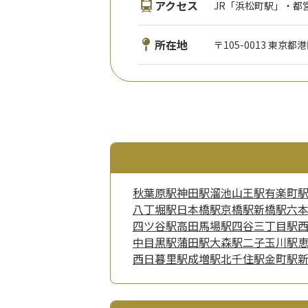
アクセス
JR「浜松町駅」・都
所在地
〒105-0013 東京都
秋葉原駅
神田駅
溜池山王駅
有楽町
八丁堀駅
日本橋駅
京橋駅
新橋駅
六
四ツ谷駅
高田馬場駅
四谷三丁目駅
中目黒駅
蒲田駅
大森駅
二子玉川駅
西日暮里駅
成増駅
北千住駅
金町駅