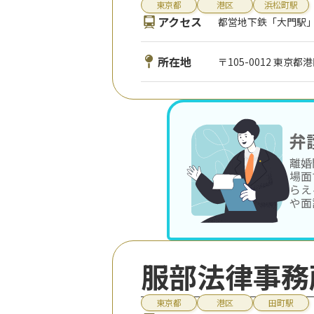
東京都
港区
浜松町駅
アクセス
都営地下鉄「大門駅」
所在地
〒105-0012 東京都
弁
離婚
場面
らえ
や面
服部法律事務
東京都
港区
田町駅