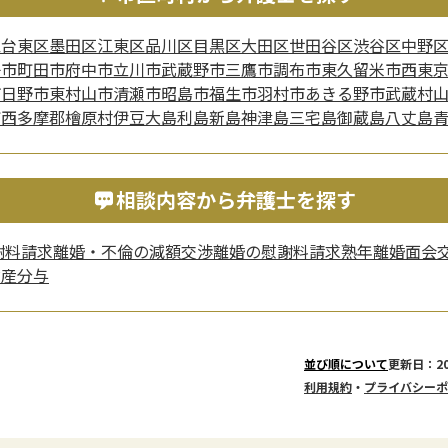
区
台東区
墨田区
江東区
品川区
目黒区
大田区
世田谷区
渋谷区
中野
子市
町田市
府中市
立川市
武蔵野市
三鷹市
調布市
東久留米市
西東
市
日野市
東村山市
清瀬市
昭島市
福生市
羽村市
あきる野市
武蔵村
町
西多摩郡檜原村
伊豆大島
利島
新島
神津島
三宅島
御蔵島
八丈島
相談内容から弁護士を探す
謝料請求
離婚・不倫の減額交渉
離婚の慰謝料請求
熟年離婚
面会
財産分与
更新日：20
並び順について
利用規約
・
プライバシーポ