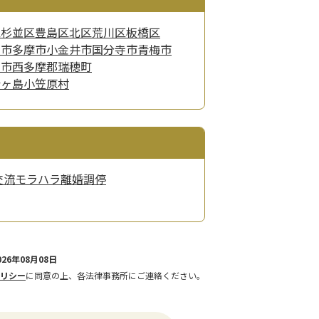
区
杉並区
豊島区
北区
荒川区
板橋区
京市
多摩市
小金井市
国分寺市
青梅市
山市
西多摩郡瑞穂町
青ヶ島
小笠原村
交流
モラハラ
離婚調停
26年08月08日
リシー
に同意の上、各法律事務所にご連絡ください。