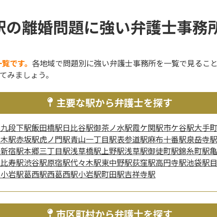
駅の離婚問題に強い弁護士事務所
一覧です。
各地域で問題別に強い弁護士事務所を一覧で見るこ
てみましょう。
主要な駅から弁護士を探す
駅
九段下駅
飯田橋駅
日比谷駅
御茶ノ水駅
霞ケ関駅
市ケ谷駅
大手
本木駅
赤坂駅
虎ノ門駅
青山一丁目駅
表参道駅
麻布十番駅
泉岳寺
西新宿駅
本郷三丁目駅
浅草橋駅
上野駅
浅草駅
御徒町駅
錦糸町駅
恵比寿駅
渋谷駅
原宿駅
代々木駅
東中野駅
荻窪駅
高円寺駅
池袋駅
新小岩駅
葛西駅
西葛西駅
小岩駅
町田駅
吉祥寺駅
市区町村から弁護士を探す