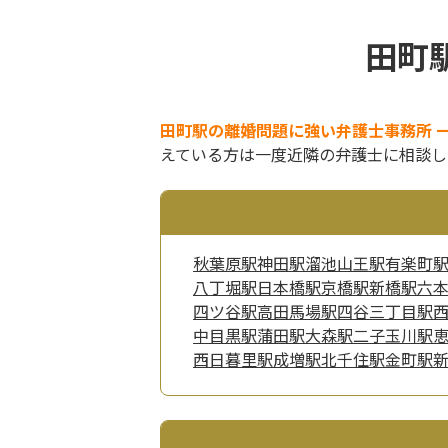
田町
田町駅の離婚問題に強い弁護士事務所 
えている方は一度近隣の弁護士に相談し
秋葉原駅
神田駅
溜池山王駅
有楽町
八丁堀駅
日本橋駅
京橋駅
新橋駅
六
四ツ谷駅
高田馬場駅
四谷三丁目駅
中目黒駅
蒲田駅
大森駅
二子玉川駅
西日暮里駅
成増駅
北千住駅
金町駅