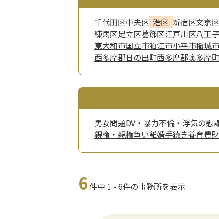
千代田区
中央区
港区
新宿区
文京
練馬区
足立区
葛飾区
江戸川区
八王
東大和市
国立市
狛江市
小平市
稲城
西多摩郡日の出町
西多摩郡奥多摩
男女問題
DV・暴力
不倫・浮気の慰
親権・親権争い
離婚手続き
養育費
6
件中 1 - 6件の事務所を表示