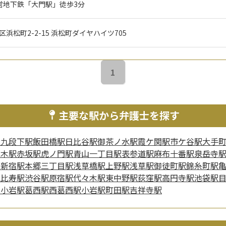
営地下鉄「大門駅」徒歩3分
港区浜松町2-2-15 浜松町ダイヤハイツ705
1
主要な駅から弁護士を探す
駅
九段下駅
飯田橋駅
日比谷駅
御茶ノ水駅
霞ケ関駅
市ケ谷駅
大手
本木駅
赤坂駅
虎ノ門駅
青山一丁目駅
表参道駅
麻布十番駅
泉岳寺
西新宿駅
本郷三丁目駅
浅草橋駅
上野駅
浅草駅
御徒町駅
錦糸町駅
恵比寿駅
渋谷駅
原宿駅
代々木駅
東中野駅
荻窪駅
高円寺駅
池袋駅
新小岩駅
葛西駅
西葛西駅
小岩駅
町田駅
吉祥寺駅