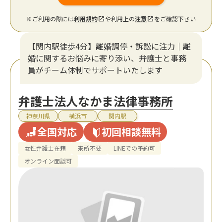
※ご利用の際には
利用規約
や利用上の
注意
をご確認下さい
【関内駅徒歩4分】離婚調停・訴訟に注力│離
婚に関するお悩みに寄り添い、弁護士と事務
員がチーム体制でサポートいたします
弁護士法人なかま法律事務所
神奈川県
横浜市
関内駅
全国対応
初回相談無料
女性弁護士在籍
来所不要
LINEでの予約可
オンライン面談可