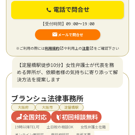
電話で問合せ
【受付時間】09:00〜19:00
メールで問合せ
※ご利用の際には
利用規約
や利用上の
注意
をご確認下さい
【淀屋橋駅徒歩10分】女性弁護士が代表を務
める弊所が、依頼者様の気持ちに寄り添って解
決方法を提案します
ブランシュ法律事務所
大阪府
大阪市
淀屋橋駅
全国対応
初回相談無料
19時以降TEL可
土日祝の相談OK
女性弁護士在籍
オンライン面談可
電話相談可
来所不要