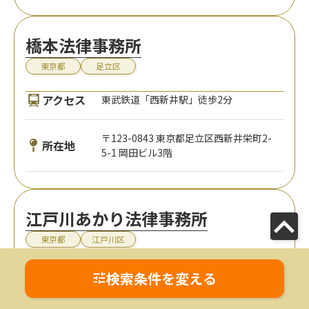
橋本法律事務所
東京都
足立区
アクセス
東武鉄道「西新井駅」徒歩2分
〒123-0843 東京都足立区西新井栄町2-
所在地
5-1 岡田ビル3階
江戸川あかり法律事務所
東京都
江戸川区
アクセス
都営地下鉄「船堀駅」徒歩3分
検索条件を変える