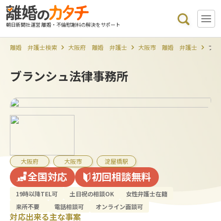
朝日新聞社運営 離婚・不倫慰謝料の解決をサポート
離婚 弁護士検索
大阪府 離婚 弁護士
大阪市 離婚 弁護士
ブラ
ブランシュ法律事務所
大阪府
大阪市
淀屋橋駅
全国対応
初回相談無料
19時以降TEL可
土日祝の相談OK
女性弁護士在籍
来所不要
電話相談可
オンライン面談可
対応出来る主な事案