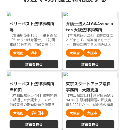
ベリーベスト法律事務所
弁護士法人ALG&Associa
堺
tes 大阪法律事務所
【堺東駅徒歩1分】一番身近な
【本町駅徒歩2分】法的支援に
「かかりつけ弁護士」｜初回
とどまらず、精神面でもサポー
相談60分無料｜依頼者様にベ
ト｜離婚に関するお悩みはお
リーベストなご提案
任せください
大阪府
堺市
大阪府
大阪市
詳細を見る
詳細を見る
ベリーベスト法律事務所
東京スタートアップ法律
岸和田
事務所 大阪支店
【岸和田駅徒歩7分】離婚問題
【初回相談無料 | お客様満足度
に精通した弁護士チームが、
94.8％】慰謝料問題の解決実
依頼者様の離婚問題を徹底サ
績6,000件以上。慰謝料の請求
ポートいたします
や、減額交渉でお悩みの方
大阪府
岸和田市
大阪府
大阪市
は、当事務所まで
詳細を見る
詳細を見る