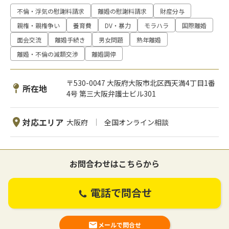
不倫・浮気の慰謝料請求
離婚の慰謝料請求
財産分与
親権・親権争い
養育費
DV・暴力
モラハラ
国際離婚
面会交流
離婚手続き
男女問題
熟年離婚
離婚・不倫の減額交渉
離婚調停
〒530-0047 大阪府大阪市北区西天満4丁目1番
所在地
4号 第三大阪弁護士ビル301
対応エリア
大阪府
全国オンライン相談
お問合わせはこちらから
電話で問合せ
メールで問合せ