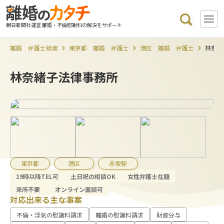
朝日新聞社運営 離婚・不倫慰謝料の解決をサポート
離婚 弁護士検索
東京都 離婚 弁護士
港区 離婚 弁護士
林奈緒
林奈緒子法律事務所
東京都
港区
赤坂駅
19時以降TEL可
土日祝の相談OK
女性弁護士在籍
来所不要
オンライン面談可
対応出来る主な事案
不倫・浮気の慰謝料請求
離婚の慰謝料請求
財産分与