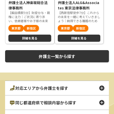
弁護士法人神楽坂総合法
弁護士法人ALG&Associa
律事務所
tes 東京法律事務所
【飯田橋駅5分】財産分与・親
【西新宿駅徒歩7分】これから
権に注力｜ご状況に寄り添
の未来を一緒に考えていきまし
い、依頼者様やお子様の未来
ょう｜納得できる離婚のため
の幸せを念頭に、納得のいく
に全力を尽くします
東京都
新宿区
東京都
新宿区
解決に尽力します
詳細を見る
詳細を見る
弁護士一覧から探す
対応エリアから弁護士を探す
同じ都道府県で相談内容から探す