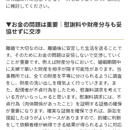
に検討してください。
▼お金の問題は重要｜慰謝料や財産分与も妥
協せずに交渉
離婚で大切なのは、離婚後に安定した生活を送ることで
す。そのためにお金の問題は妥協しないで交渉していく
ことが重要です。例えば財産分与において、婚姻期間中
に夫婦で築いた財産を相手が隠す可能性があります。当
事務所では、全ての財産を平等に分けられるように調査
をし、財産の洗い出しを根気よく行っていきます。ま
た、配偶者が不貞行為をしたため、慰謝料請求を考えて
いる方がいらっしゃると思います。慰謝料請求には、不
貞行為（肉体関係があったこと）を証明する証拠の確保
が重要になります。確実な証拠を確保できれば、訴訟を
提起したほうがよいケースがありますので、的確に判断
をして依頼者様が納得できる結果が得られるように対応