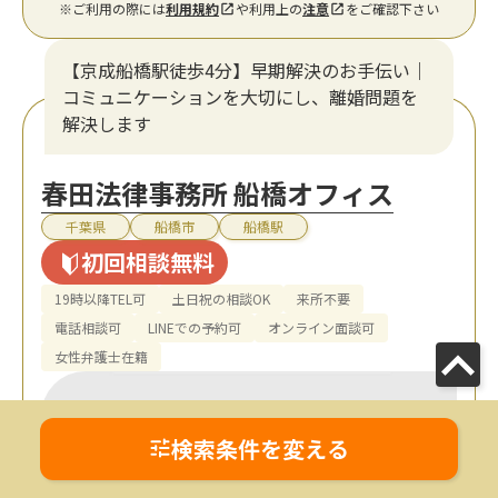
※ご利用の際には
利用規約
や利用上の
注意
をご確認下さい
【京成船橋駅徒歩4分】早期解決のお手伝い｜
コミュニケーションを大切にし、離婚問題を
解決します
春田法律事務所 船橋オフィス
千葉県
船橋市
船橋駅
初回相談無料
19時以降TEL可
土日祝の相談OK
来所不要
電話相談可
LINEでの予約可
オンライン面談可
女性弁護士在籍
検索条件を変える