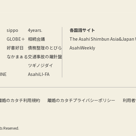
sippo
4years.
各国語サイト
GLOBE＋
相続会議
The Asahi Shimbun Asia&Japan
好書好日
債務整理のとびら
AsahiWeekly
なかまぁる
交通事故の羅針盤
ツギノジダイ
INE
AsahiLI-FA
離婚のカタチ利用規約
離婚のカタチプライバシーポリシー
利用者
s Reserved.