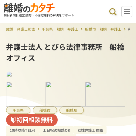
朝日新聞社運営 離婚・不倫慰謝料の解決をサポート
離婚 弁護士検索
千葉県 離婚 弁護士
船橋市 離婚 弁護士
弁護
弁護士法人 とびら法律事務所 船橋
オフィス
千葉県
船橋市
船橋駅
初回相談無料
19時以降TEL可
土日祝の相談OK
女性弁護士在籍