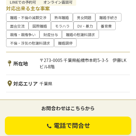
LINEでの予約可
オンライン面談可
対応出来る主な事案
離婚・不倫の減額交渉
熟年離婚
男女問題
離婚手続き
面会交流
国際離婚
モラハラ
DV・暴力
養育費
親権・親権争い
財産分与
離婚の慰謝料請求
不倫・浮気の慰謝料請求
離婚調停
〒273-0005 千葉県船橋市本町5-3-5 伊藤LK
所在地
ビル8階
対応エリア
千葉県
お問合わせはこちらから
電話で問合せ