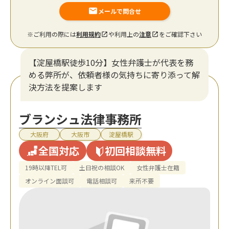
メールで問合せ
※ご利用の際には
利用規約
や利用上の
注意
をご確認下さい
【淀屋橋駅徒歩10分】女性弁護士が代表を務
める弊所が、依頼者様の気持ちに寄り添って解
決方法を提案します
ブランシュ法律事務所
大阪府
大阪市
淀屋橋駅
全国対応
初回相談無料
19時以降TEL可
土日祝の相談OK
女性弁護士在籍
オンライン面談可
電話相談可
来所不要