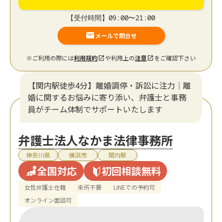
【受付時間】09:00〜21:00
メールで問合せ
※ご利用の際には
利用規約
や利用上の
注意
をご確認下さい
【関内駅徒歩4分】離婚調停・訴訟に注力│離
婚に関するお悩みに寄り添い、弁護士と事務
員がチーム体制でサポートいたします
弁護士法人なかま法律事務所
神奈川県
横浜市
関内駅
全国対応
初回相談無料
女性弁護士在籍
来所不要
LINEでの予約可
オンライン面談可