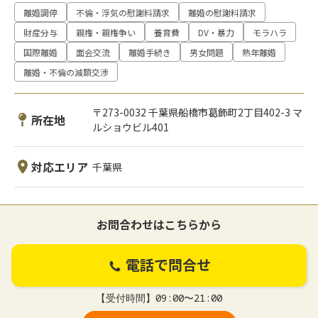
離婚調停
不倫・浮気の慰謝料請求
離婚の慰謝料請求
財産分与
親権・親権争い
養育費
DV・暴力
モラハラ
国際離婚
面会交流
離婚手続き
男女問題
熟年離婚
離婚・不倫の減額交渉
〒273-0032 千葉県船橋市葛飾町2丁目402-3 マ
所在地
ルショウビル401
対応エリア
千葉県
お問合わせはこちらから
電話で問合せ
【受付時間】09:00〜21:00