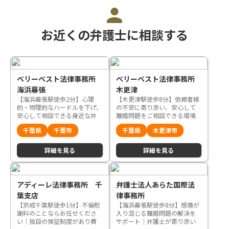
お近くの弁護士に相談する
ベリーベスト法律事務所
ベリーベスト法律事務所
海浜幕張
木更津
【海浜幕張駅徒歩2分】心理
【木更津駅徒歩8分】依頼者様
的・物理的なハードルを下げ、
の不安に寄り添い、安心して
安心して相談できる身近な弁
離婚問題をご相談できる環境
護士を目指します
を整えています
千葉県
千葉市
千葉県
木更津市
詳細を見る
詳細を見る
アディーレ法律事務所 千
弁護士法人あらた国際法
葉支店
律事務所
【京成千葉駅徒歩1分】不倫慰
【海浜幕張駅徒歩8分】感情が
謝料のことならお任せくださ
入り混じる離婚問題の解決を
い｜独自の保証制度があり費
サポート｜弁護士が寄り添い