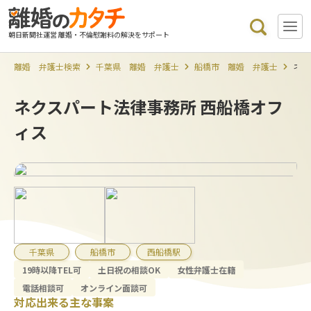
朝日新聞社運営 離婚・不倫慰謝料の解決をサポート
離婚 弁護士検索
千葉県 離婚 弁護士
船橋市 離婚 弁護士
ネク
ネクスパート法律事務所 西船橋オフ
ィス
千葉県
船橋市
西船橋駅
19時以降TEL可
土日祝の相談OK
女性弁護士在籍
電話相談可
オンライン面談可
対応出来る主な事案