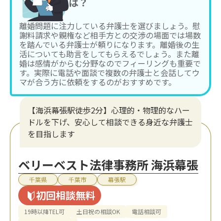
は？
離婚問題に注力している弁護士を選びましょう。慰
謝料請求や親権など相手方との交渉の場面では場数
を踏んでいる弁護士が頼りになります。離婚後の生
活についても助言をしてもらえるでしょう。また離
婚は感情がからむ分野なのでフィーリングも重要で
す。実際に電話や面談で複数の弁護士と会話してウ
マが合う方に依頼をするのがおすすめです。
【海浜幕張駅徒歩2分】心理的・物理的なハー
ドルを下げ、安心して相談できる身近な弁護士
を目指します
ベリーベスト法律事務所 海浜幕張
千葉県
千葉市
幕張駅
初回相談無料
19時以降TEL可
土日祝の相談OK
電話相談可