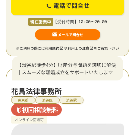
電話で問合せ
現在営業中
【受付時間】10:00〜20:00
メールで問合せ
※ご利用の際には
利用規約
や利用上の
注意
をご確認下さい
【渋谷駅徒歩4分】財産分与問題を適切に解決
｜スムーズな離婚成立をサポートいたします
花鳥法律事務所
東京都
渋谷区
渋谷駅
初回相談無料
オンライン面談可