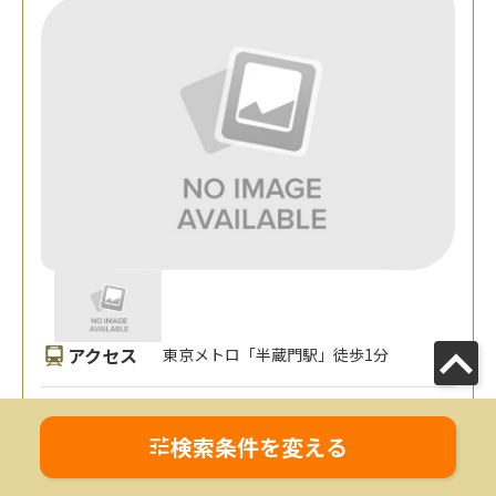
アクセス
東京メトロ「半蔵門駅」徒歩1分
〒102-0083 東京都千代田区麹町1-8-1
所在地
4 麹町YKビル2階
検索条件を変える
MAP