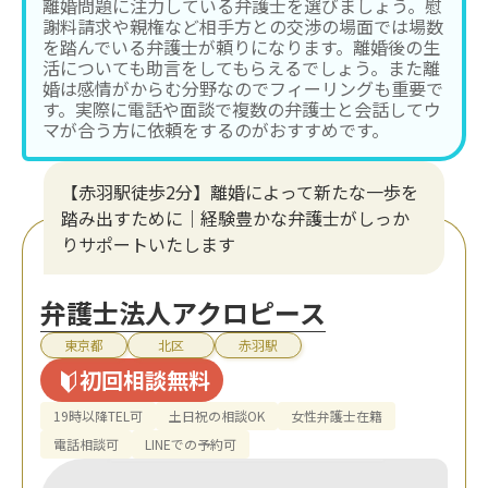
離婚問題に注力している弁護士を選びましょう。慰
謝料請求や親権など相手方との交渉の場面では場数
を踏んでいる弁護士が頼りになります。離婚後の生
活についても助言をしてもらえるでしょう。また離
婚は感情がからむ分野なのでフィーリングも重要で
す。実際に電話や面談で複数の弁護士と会話してウ
マが合う方に依頼をするのがおすすめです。
【赤羽駅徒歩2分】離婚によって新たな一歩を
踏み出すために｜経験豊かな弁護士がしっか
りサポートいたします
弁護士法人アクロピース
東京都
北区
赤羽駅
初回相談無料
19時以降TEL可
土日祝の相談OK
女性弁護士在籍
電話相談可
LINEでの予約可