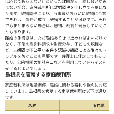
に応じてもらえない」といった理由から、話し合いが進
まない場合、家庭裁判所に離婚調停を申し立てる形にな
ります。離婚調停により、当事者がお互いに離婚に合意
できれば、調停が成立し離婚することが可能です。それ
でもまとまらない場合は、審判、裁判と発展していくこ
ともあります。
離婚の手続きは、ただ離婚ありきで進めればよいだけで
なく、不倫の慰謝料請求や財産分与、子どもの親権な
ど、夫婦間の不公平な条件や認識の齟齬による後々のト
ラブルを防ぐことも重要です。弁護士に伴走してもらっ
たり、公的機関の相談窓口などを利用してアドバイスを
受けるとよいでしょう。
島根県を管轄する家庭裁判所
家庭裁判所は離婚調停、離婚に関わる審判や裁判に対応
しています。島根県を管轄する家庭裁判所は以下の通り
です。
名称
所在地