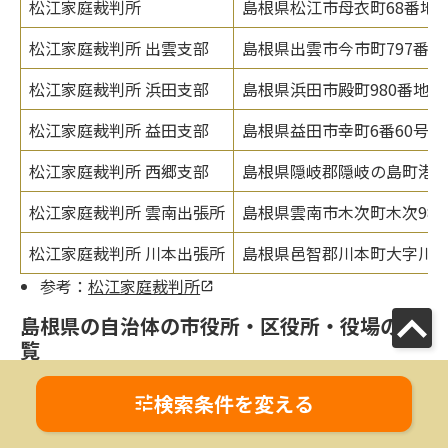
松江家庭裁判所
島根県松江市母衣町68番地
松江家庭裁判所 出雲支部
島根県出雲市今市町797番地
松江家庭裁判所 浜田支部
島根県浜田市殿町980番地
松江家庭裁判所 益田支部
島根県益田市幸町6番60号
松江家庭裁判所 西郷支部
島根県隠岐郡隠岐の島町港町
松江家庭裁判所 雲南出張所
島根県雲南市木次町木次980
松江家庭裁判所 川本出張所
島根県邑智郡川本町大字川本
参考：
松江家庭裁判所
島根県の自治体の市役所・区役所・役場の一
覧
各自治体の役所では「離婚届」のほか「離婚の際に称し
検索条件を変える
ていた氏を称する届」「入籍届」「住民票の世帯分離」
などの届出や、児童手当などの手続きを受け付けていま