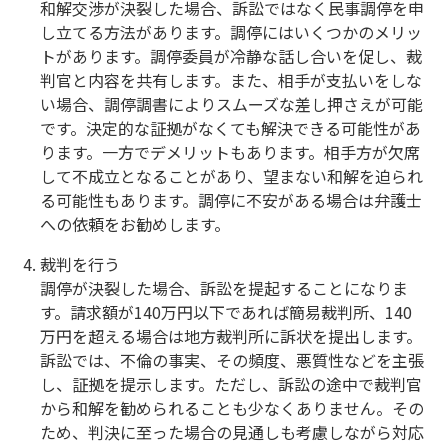
和解交渉が決裂した場合、訴訟ではなく民事調停を申
し立てる方法があります。調停にはいくつかのメリッ
トがあります。調停委員が冷静な話し合いを促し、裁
判官と内容を共有します。また、相手が支払いをしな
い場合、調停調書によりスムーズな差し押さえが可能
です。決定的な証拠がなくても解決できる可能性があ
ります。一方でデメリットもあります。相手方が欠席
して不成立となることがあり、望まない和解を迫られ
る可能性もあります。調停に不安がある場合は弁護士
への依頼をお勧めします。
裁判を行う
調停が決裂した場合、訴訟を提起することになりま
す。請求額が140万円以下であれば簡易裁判所、140
万円を超える場合は地方裁判所に訴状を提出します。
訴訟では、不倫の事実、その頻度、悪質性などを主張
し、証拠を提示します。ただし、訴訟の途中で裁判官
から和解を勧められることも少なくありません。その
ため、判決に至った場合の見通しも考慮しながら対応