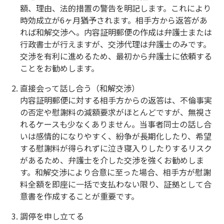
額、理由、法的措置の警告を明記します。これにより
時効成立が6ヶ月猶予されます。相手方から返答があ
れば和解交渉へ。内容証明郵便の作成は弁護士または
行政書士が行えますが、交渉代理は弁護士のみです。
交渉を有利に進めるため、最初から弁護士に依頼する
ことをお勧めします。
直接会って話し合う（和解交渉）
内容証明郵便に対する相手方からの返答は、不倫事実
の否定や慰謝料の減額要求がほとんどですが、無視さ
れるケースも少なくありません。当事者同士の話し合
いは感情的になりやすく、紛争が長期化したり、希望
する慰謝料が得られずに泣き寝入りしたりするリスク
があるため、弁護士を介した交渉を強くお勧めしま
す。和解交渉により合意に至った場合、相手方が慰謝
料全額を即座に一括で支払わない限り、証拠として合
意書を作成することが重要です。
調停を申し立てる