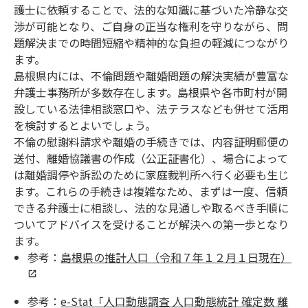
護士に依頼することで、法的な知識に基づいた冷静な交
渉が可能となり、ご自身の正当な権利を守りながら、問
題解決までの時間短縮や精神的な負担の軽減につながり
ます。
島根県内には、不倫問題や離婚問題の解決実績が豊富な
弁護士事務所が多数存在します。島根県や各市町村が開
設している法律相談窓口や、法テラスなども併せて活用
を検討するとよいでしょう。
不倫の慰謝料請求や離婚の手続きでは、内容証明郵便の
送付、離婚協議書の作成（公正証書化）、場合によって
は離婚調停や訴訟のために家庭裁判所へ行く必要も生じ
ます。これらの手続きは複雑なため、まずは一度、信頼
できる弁護士に相談し、法的な見通しや取るべき手順に
ついてアドバイスを受けることが解決への第一歩となり
ます。
参考：
島根県の推計人口（令和７年１２月１日現在）
参考：
e-Stat「人口動態調査 人口動態統計 確定数 離