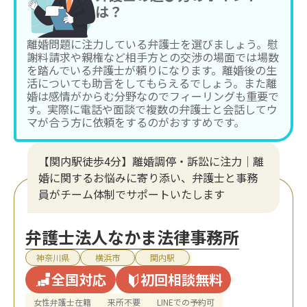
は？
離婚問題に注力している弁護士を選びましょう。慰
謝料請求や親権など相手方との交渉の場面では場数
を踏んでいる弁護士が頼りになります。離婚後の生
活についても助言をしてもらえるでしょう。また離
婚は感情がからむ分野なのでフィーリングも重要で
す。実際に電話や面談で複数の弁護士と会話してウ
マが合う方に依頼をするのがおすすめです。
【関内駅徒歩4分】離婚調停・訴訟に注力│離
婚に関するお悩みに寄り添い、弁護士と事務
員がチーム体制でサポートいたします
弁護士法人なかま法律事務所
神奈川県
横浜市
関内駅
全国対応
初回相談無料
女性弁護士在籍
来所不要
LINEでの予約可