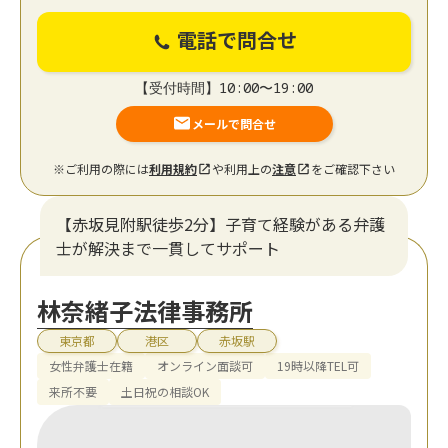
電話で問合せ
【受付時間】10:00〜19:00
メールで問合せ
※ご利用の際には
利用規約
や利用上の
注意
をご確認下さい
【赤坂見附駅徒歩2分】子育て経験がある弁護
士が解決まで一貫してサポート
林奈緒子法律事務所
東京都
港区
赤坂駅
女性弁護士在籍
オンライン面談可
19時以降TEL可
来所不要
土日祝の相談OK