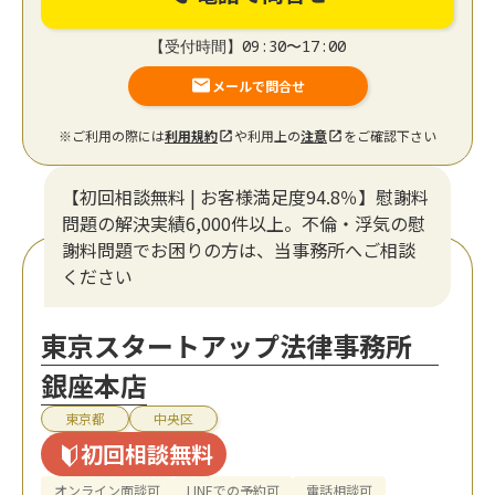
【受付時間】09:30〜17:00
メールで問合せ
※ご利用の際には
利用規約
や利用上の
注意
をご確認下さい
【初回相談無料 | お客様満足度94.8％】慰謝料
問題の解決実績6,000件以上。不倫・浮気の慰
謝料問題でお困りの方は、当事務所へご相談
ください
東京スタートアップ法律事務所
銀座本店
東京都
中央区
初回相談無料
オンライン面談可
LINEでの予約可
電話相談可