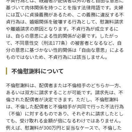
不貞行為とは、既婚者が配偶者以外の者と自由な意思に
基づいて肉体関係を持つことを指す法律用語です。夫婦
には互いに貞操義務があるため、この義務に違反する不
貞行為は、婚姻関係を破壊する行為として、慰謝料請求
や離婚請求の原因となります。不貞行為が成立するに
は、自らの意思による性的関係が必要です。したがっ
て、不同意性交（刑法177条）の被害者となるなど、自
分の意思に基づかない性的関係は「自由な意思」による
ものではないため、不貞行為には該当しません。
不倫慰謝料について
不倫慰謝料は、配偶者または不倫相手のどちらか一方、
あるいは双方に請求することが可能です。請求先は、不
倫された配偶者が決定できます。ただし、不倫慰謝料
は、不倫した配偶者と不倫相手が共同で行った不法行為
（不倫）に対するものであり、それぞれに請求したとし
ても、受け取れる金額が倍になるわけではありません。
例えば、慰謝料が300万円と妥当なケースで、不倫した