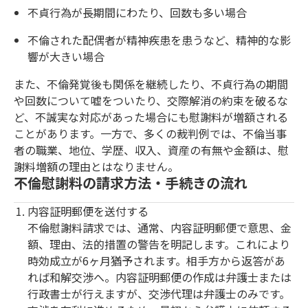
不貞行為が長期間にわたり、回数も多い場合
不倫された配偶者が精神疾患を患うなど、精神的な影
響が大きい場合
また、不倫発覚後も関係を継続したり、不貞行為の期間
や回数について嘘をついたり、交際解消の約束を破るな
ど、不誠実な対応があった場合にも慰謝料が増額される
ことがあります。一方で、多くの裁判例では、不倫当事
者の職業、地位、学歴、収入、資産の有無や金額は、慰
謝料増額の理由とはなりません。
不倫慰謝料の請求方法・手続きの流れ
内容証明郵便を送付する
不倫慰謝料請求では、通常、内容証明郵便で意思、金
額、理由、法的措置の警告を明記します。これにより
時効成立が6ヶ月猶予されます。相手方から返答があ
れば和解交渉へ。内容証明郵便の作成は弁護士または
行政書士が行えますが、交渉代理は弁護士のみです。