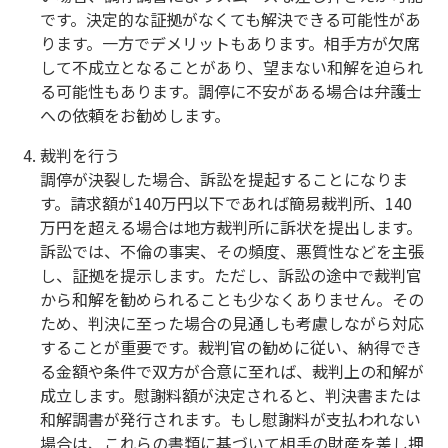
です。決定的な証拠がなくても解決できる可能性があ
ります。一方でデメリットもあります。相手方が欠席
して不成立となることがあり、望まない和解を迫られ
る可能性もあります。調停に不安がある場合は弁護士
への依頼をお勧めします。
裁判を行う
調停が決裂した場合、訴訟を提起することになりま
す。請求額が140万円以下であれば簡易裁判所、140
万円を超える場合は地方裁判所に訴状を提出します。
訴訟では、不倫の事実、その頻度、悪質性などを主張
し、証拠を提示します。ただし、訴訟の途中で裁判官
から和解を勧められることも少なくありません。その
ため、判決に至った場合の見通しも考慮しながら対応
することが重要です。裁判官の勧めに従い、納得でき
る金額や条件で双方が合意に至れば、裁判上の和解が
成立します。慰謝料額が決定されると、判決書または
和解調書が発行されます。もし慰謝料が支払われない
場合は、これらの書類に基づいて相手の財産を差し押