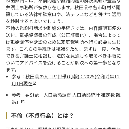
秋田県内には、不倫問題や離婚問題の解決実績が豊富な
弁護士事務所が多数存在します。秋田県や各市町村が開
設している法律相談窓口や、法テラスなども併せて活用
を検討するとよいでしょう。
不倫の慰謝料請求や離婚の手続きでは、内容証明郵便の
送付、離婚協議書の作成（公正証書化）、場合によって
は離婚調停や訴訟のために家庭裁判所へ行く必要も生じ
ます。これらの手続きは複雑なため、まずは一度、信頼
できる弁護士に相談し、法的な見通しや取るべき手順に
ついてアドバイスを受けることが解決への第一歩となり
ます。
参考：
秋田県の人口と世帯(月報)：2025(令和7)年12
月1日現在
参考：
e-Stat「人口動態調査 人口動態統計 確定数 離
婚」
不倫（不貞行為）とは？