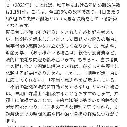
査（2023年）によれば、秋田県における年間の離婚件数
は1,151件。これは、全国39位の数字であり、1日あたり
約3組のご夫婦が離婚という大きな決断をしている計算
となります。
配偶者に不倫（不貞行為）をされたため離婚を考えた
い、慰謝料を請求したいといった問題でお悩みの場合、
当事者間の感情的な対立が激しくなりがちで、慰謝料、
財産分与、（お子様がいる場合は）親権や養育費など、
法的に複雑な問題も絡み合います。もちろん、当事者同
士の話し合いで円満に解決できれば、必ずしも弁護士に
依頼する必要はありません。しかし、「相手が話し合い
に応じてくれない」「不当な慰謝料を提示されている」
「不倫の証拠が法的に有効か分からない」といった場合
は、早期に弁護士へ相談することをおすすめします。弁
護士に依頼することで、法的な知識に基づいた冷静な交
渉が可能となり、ご自身の正当な権利を守りながら、問
題解決までの時間短縮や精神的な負担の軽減につながり
ます。