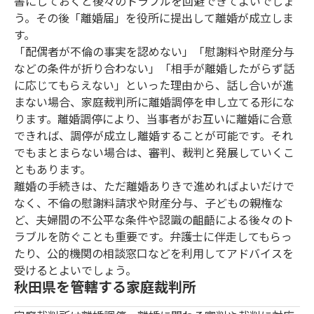
書にしておくと後々のトラブルを回避できてよいでしょ
う。その後「離婚届」を役所に提出して離婚が成立しま
す。
「配偶者が不倫の事実を認めない」「慰謝料や財産分与
などの条件が折り合わない」「相手が離婚したがらず話
に応じてもらえない」といった理由から、話し合いが進
まない場合、家庭裁判所に離婚調停を申し立てる形にな
ります。離婚調停により、当事者がお互いに離婚に合意
できれば、調停が成立し離婚することが可能です。それ
でもまとまらない場合は、審判、裁判と発展していくこ
ともあります。
離婚の手続きは、ただ離婚ありきで進めればよいだけで
なく、不倫の慰謝料請求や財産分与、子どもの親権な
ど、夫婦間の不公平な条件や認識の齟齬による後々のト
ラブルを防ぐことも重要です。弁護士に伴走してもらっ
たり、公的機関の相談窓口などを利用してアドバイスを
受けるとよいでしょう。
秋田県を管轄する家庭裁判所