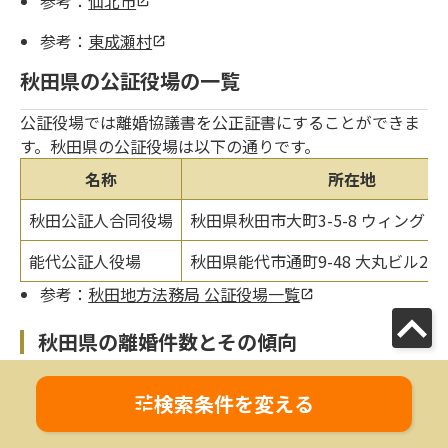
参考：
仙北市
参考：
東成瀬村
秋田県の公証役場の一覧
公証役場では離婚協議書を公正証書にすることができま
す。秋田県の公証役場は以下の通りです。
名称
所在地
秋田公証人合同役場
秋田県秋田市大町3-5-8 ウィング・
能代公証人役場
秋田県能代市通町9-48 大丸ビル2階
参考：
秋田地方法務局 公証役場一覧
秋田県の離婚件数とその傾向
令和5年1月から令和5年12月までの一年間で、全国にお
検索条件を変える
ける離婚件数は187,798組となっており前年度の183,103
組より微増する結果となりました。令和5年の秋田県の