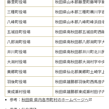
藤里町役場
秋田県山本郡藤里町藤琴字藤琴
三種町役場
秋田県山本郡三種町鵜川字岩谷
八峰町役場
秋田県山本郡八峰町峰浜目名潟
五城目町役場
秋田県南秋田郡五城目町西磯ノ目
八郎潟町役場
秋田県南秋田郡八郎潟町字大道
井川町役場
秋田県南秋田郡井川町北川尻字海
大潟村役場
秋田県南秋田郡大潟村字中央1-
美郷町役場
秋田県仙北郡美郷町土崎字上野乙1
羽後町役場
秋田県雄勝郡羽後町西馬音内字
東成瀬村役場
秋田県雄勝郡東成瀬村田子内字仙
参考：
秋田県 県内各市町村のホームページへ