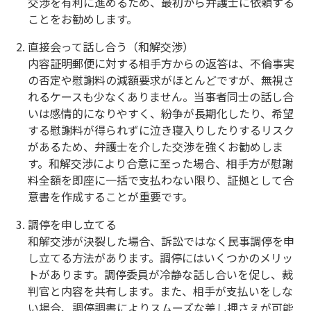
交渉を有利に進めるため、最初から弁護士に依頼する
ことをお勧めします。
直接会って話し合う（和解交渉）
内容証明郵便に対する相手方からの返答は、不倫事実
の否定や慰謝料の減額要求がほとんどですが、無視さ
れるケースも少なくありません。当事者同士の話し合
いは感情的になりやすく、紛争が長期化したり、希望
する慰謝料が得られずに泣き寝入りしたりするリスク
があるため、弁護士を介した交渉を強くお勧めしま
す。和解交渉により合意に至った場合、相手方が慰謝
料全額を即座に一括で支払わない限り、証拠として合
意書を作成することが重要です。
調停を申し立てる
和解交渉が決裂した場合、訴訟ではなく民事調停を申
し立てる方法があります。調停にはいくつかのメリッ
トがあります。調停委員が冷静な話し合いを促し、裁
判官と内容を共有します。また、相手が支払いをしな
い場合、調停調書によりスムーズな差し押さえが可能