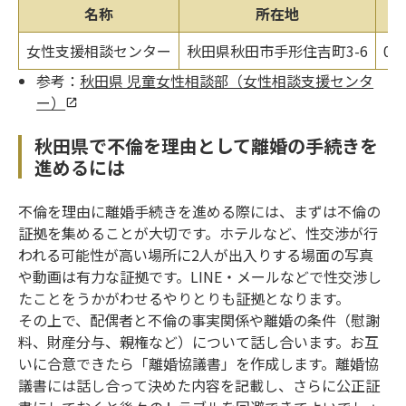
名称
所在地
女性支援相談センター
秋田県秋田市手形住吉町3-6
01
参考：
秋田県 児童女性相談部（女性相談支援センタ
ー）
秋田県で不倫を理由として離婚の手続きを
進めるには
不倫を理由に離婚手続きを進める際には、まずは不倫の
証拠を集めることが大切です。ホテルなど、性交渉が行
われる可能性が高い場所に2人が出入りする場面の写真
や動画は有力な証拠です。LINE・メールなどで性交渉し
たことをうかがわせるやりとりも証拠となります。
その上で、配偶者と不倫の事実関係や離婚の条件（慰謝
料、財産分与、親権など）について話し合います。お互
いに合意できたら「離婚協議書」を作成します。離婚協
議書には話し合って決めた内容を記載し、さらに公正証