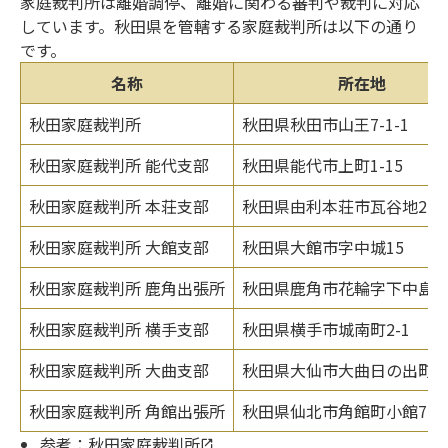
家庭裁判所は離婚調停、離婚に関わる審判や裁判に対応
しています。秋田県を管轄する家庭裁判所は以下の通り
です。
名称
所在地
秋田家庭裁判所
秋田県秋田市山王7-1-1
秋田家庭裁判所 能代支部
秋田県能代市上町1-15
秋田家庭裁判所 本荘支部
秋田県由利本荘市瓦谷地21
秋田家庭裁判所 大館支部
秋田県大館市字中城15
秋田家庭裁判所 鹿角出張所
秋田県鹿角市花輪字下中島1-
秋田家庭裁判所 横手支部
秋田県横手市城南町2-1
秋田家庭裁判所 大曲支部
秋田県大仙市大曲日の出町1-2
秋田家庭裁判所 角館出張所
秋田県仙北市角館町小館77-
参考：
秋田家庭裁判所