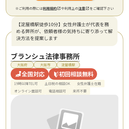
※ご利用の際には
利用規約
や利用上の
注意
をご確認下さい
【淀屋橋駅徒歩10分】女性弁護士が代表を務
める弊所が、依頼者様の気持ちに寄り添って解
決方法を提案します
ブランシュ法律事務所
大阪府
大阪市
淀屋橋駅
全国対応
初回相談無料
19時以降TEL可
土日祝の相談OK
女性弁護士在籍
オンライン面談可
電話相談可
来所不要