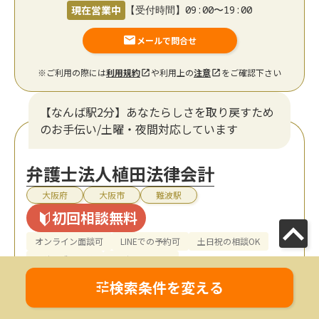
現在営業中
【受付時間】09:00〜19:00
メールで問合せ
※ご利用の際には
利用規約
や利用上の
注意
をご確認下さい
【なんば駅2分】あなたらしさを取り戻すため
のお手伝い/土曜・夜間対応しています
弁護士法人植田法律会計
大阪府
大阪市
難波駅
初回相談無料
オンライン面談可
LINEでの予約可
土日祝の相談OK
女性弁護士在籍
19時以降TEL可
検索条件を変える