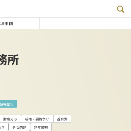
解決事例
事務所
話相談可
財産分与
親権・親権争い
養育費
続き
男女問題
熟年離婚