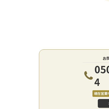
お
05
4
現在営業