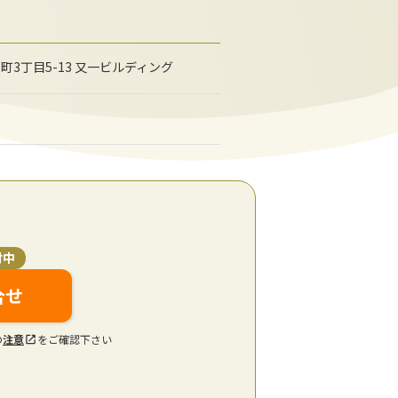
郎町3丁目5-13 又一ビルディング
付中
合せ
の
注意
をご確認下さい