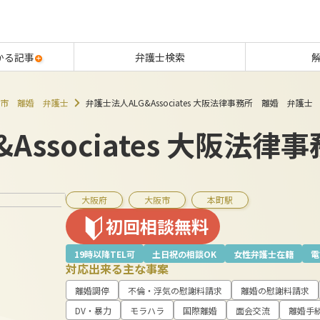
かる記事
弁護士検索
市 離婚 弁護士
弁護士法人ALG&Associates 大阪法律事務所 離婚 弁護士
Associates 大阪法律
大阪府
大阪市
本町駅
初回相談無料
19時以降TEL可
土日祝の相談OK
女性弁護士在籍
電
対応出来る主な事案
離婚調停
不倫・浮気の慰謝料請求
離婚の慰謝料請求
DV・暴力
モラハラ
国際離婚
面会交流
離婚手