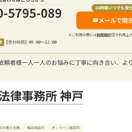
0-5795-089
24時間いつでも受
メールで問
※ご利用の際には
利用規約
や利用上
中
【受付時間】09:00〜22:00
】依頼者様一人一人のお悩みに丁寧に向き合い、よ
法律事務所 神戸
性弁護士在籍
電話相談可
オンライン面談可