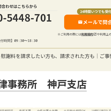
問合わせはこちらから
24時間いつでも受
0-5448-701
メールで問
※ご利用の際には
利用規約
や利用上
付時間】09:30〜18:30
】慰謝料を請求したい方も、請求された方も｜ご事
律事務所 神戸支店
電話相談可
来所不要
女性弁護士在籍
土日祝の相談OK
19時以降TEL