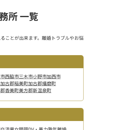
務所 一覧
見ることが出来ます。離婚トラブルやお悩
穂市
西脇市
三木市
小野市
加西市
町
加古郡稲美町
加古郡播磨町
方郡香美町
美方郡新温泉町
会交流
男女問題
DV・暴力
熟年離婚