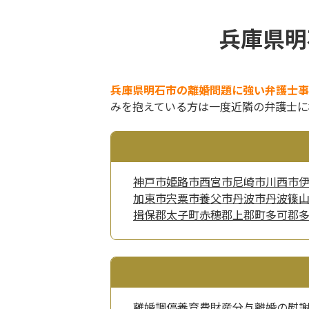
兵庫県明
兵庫県明石市の離婚問題に強い弁護士事
みを抱えている方は一度近隣の弁護士に
神戸市
姫路市
西宮市
尼崎市
川西市
加東市
宍粟市
養父市
丹波市
丹波篠
揖保郡太子町
赤穂郡上郡町
多可郡
離婚調停
養育費
財産分与
離婚の慰