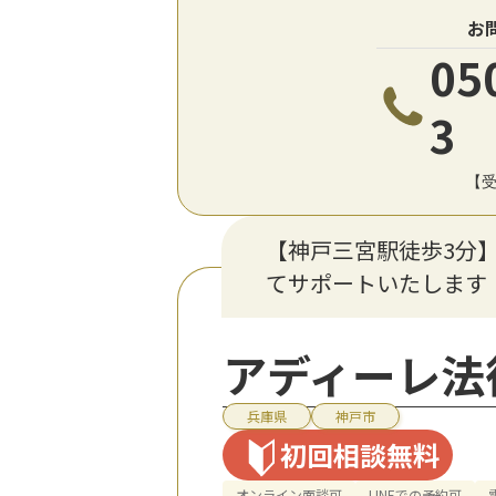
お
05
3
【受
【神戸三宮駅徒歩3分
てサポートいたします
アディーレ法
兵庫県
神戸市
初回相談無料
オンライン面談可
LINEでの予約可