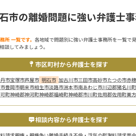
石市の離婚問題に強い弁護士事
務所 一覧です。
各地域で問題別に強い弁護士事務所を一覧で
相談してみましょう。
市区町村から弁護士を探す
伊丹市
宝塚市
芦屋市
明石市
加古川市
三田市
高砂市
たつの市
赤
山市
豊岡市
朝来市
相生市
淡路市
洲本市
南あわじ市
川辺郡猪名川
多可町
神崎郡神河町
神崎郡福崎町
神崎郡市川町
佐用郡佐用町
美
相談内容から弁護士を探す
謝料請求
親権・親権争い
離婚手続き
不倫・浮気の慰謝料請求
面