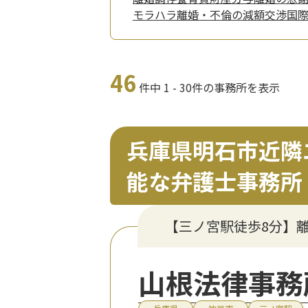
モラハラ
離婚・不倫の減額交渉
国
46
件中 1 - 30件の事務所を表示
兵庫県明石市近隣
能な弁護士事務所
【三ノ宮駅徒歩8分】
山根法律事務