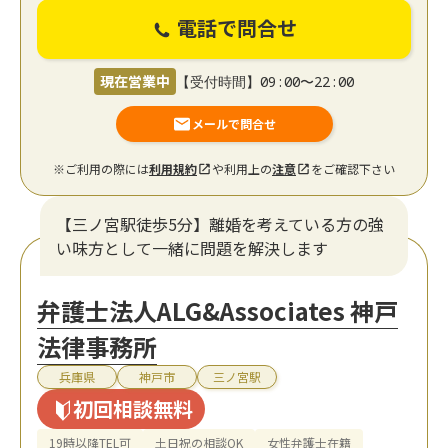
電話で問合せ
現在営業中
【受付時間】09:00〜22:00
メールで問合せ
※ご利用の際には
利用規約
や利用上の
注意
をご確認下さい
【三ノ宮駅徒歩5分】離婚を考えている方の強
い味方として一緒に問題を解決します
弁護士法人ALG&Associates 神戸
法律事務所
兵庫県
神戸市
三ノ宮駅
初回相談無料
19時以降TEL可
土日祝の相談OK
女性弁護士在籍