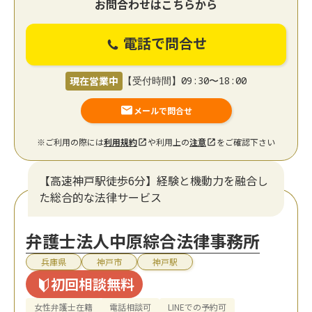
お問合わせはこちらから
電話で問合せ
現在営業中
【受付時間】09:30〜18:00
メールで問合せ
※ご利用の際には
利用規約
や利用上の
注意
をご確認下さい
【高速神戸駅徒歩6分】経験と機動力を融合し
た総合的な法律サービス
弁護士法人中原綜合法律事務所
兵庫県
神戸市
神戸駅
初回相談無料
女性弁護士在籍
電話相談可
LINEでの予約可