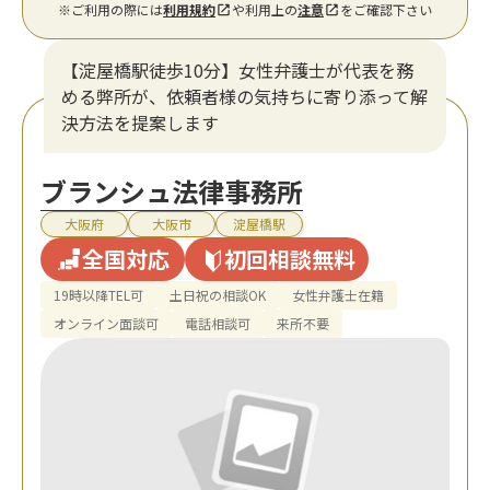
※ご利用の際には
利用規約
や利用上の
注意
をご確認下さい
【淀屋橋駅徒歩10分】女性弁護士が代表を務
める弊所が、依頼者様の気持ちに寄り添って解
決方法を提案します
ブランシュ法律事務所
大阪府
大阪市
淀屋橋駅
全国対応
初回相談無料
19時以降TEL可
土日祝の相談OK
女性弁護士在籍
オンライン面談可
電話相談可
来所不要