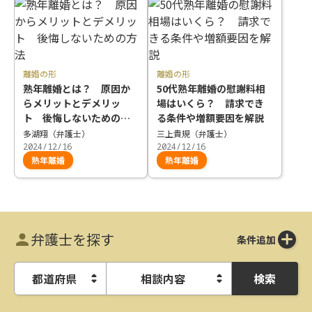
離婚の形
離婚の形
熟年離婚とは？ 原因か
50代熟年離婚の慰謝料相
らメリットとデメリッ
場はいくら？ 請求でき
ト 後悔しないための方
る条件や増額要因を解説
法
多湖翔（弁護士）
三上貴規（弁護士）
2024/12/16
2024/12/16
熟年離婚
熟年離婚
弁護士を探す
条件追加
検索
都道府県
相談内容