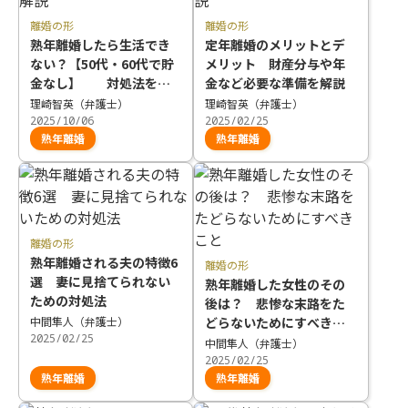
離婚の形
離婚の形
熟年離婚したら生活でき
定年離婚のメリットとデ
ない？【50代・60代で貯
メリット 財産分与や年
金なし】 対処法を解
金など必要な準備を解説
説
理崎智英（弁護士）
理崎智英（弁護士）
2025/10/06
2025/02/25
熟年離婚
熟年離婚
離婚の形
熟年離婚される夫の特徴6
離婚の形
選 妻に見捨てられない
熟年離婚した女性のその
ための対処法
後は？ 悲惨な末路をた
中間隼人（弁護士）
どらないためにすべきこ
2025/02/25
と
中間隼人（弁護士）
2025/02/25
熟年離婚
熟年離婚