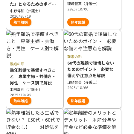
た」となるためのポイン
理崎智英（弁護士）
2025/10/06
ト
中野博和（弁護士）
2026/05/19
熟年離婚
熟年離婚
離婚の形
60代の離婚で後悔しない
離婚の形
ためのポイント 必要な
熟年離婚で準備すべきこ
備えや注意点を解説
と 専業主婦・共働き・
男性 ケース別で解説
理崎智英（弁護士）
2025/10/06
本田幸則（弁護士）
2025/10/06
熟年離婚
熟年離婚