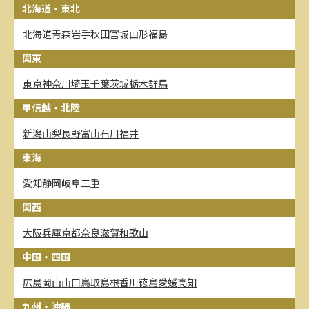
北海道・東北
北海道
青森
岩手
秋田
宮城
山形
福島
関東
東京
神奈川
埼玉
千葉
茨城
栃木
群馬
甲信越・北陸
新潟
山梨
長野
富山
石川
福井
東海
愛知
静岡
岐阜
三重
関西
大阪
兵庫
京都
奈良
滋賀
和歌山
中国・四国
広島
岡山
山口
鳥取
島根
香川
徳島
愛媛
高知
九州・沖縄