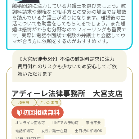
離婚問題に注力している弁護士を選びましょう。慰
謝料請求や親権など相手方との交渉の場面では場数
を踏んでいる弁護士が頼りになります。離婚後の生
活についても助言をしてもらえるでしょう。また離
婚は感情がからむ分野なのでフィーリングも重要で
す。実際に電話や面談で複数の弁護士と会話してウ
マが合う方に依頼をするのがおすすめです。
【大宮駅徒歩5分】不倫の慰謝料請求に注力│
費用倒れのリスクも少ないため安心してご依
頼いただけます
アディーレ法律事務所 大宮支店
埼玉県
さいたま市
初回相談無料
オンライン面談可
LINEでの予約可
来所不要
電話相談可
女性弁護士在籍
土日祝の相談OK
19時以降TEL可