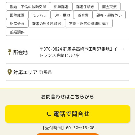
離婚・不倫の減額交渉
熟年離婚
離婚手続き
面会交流
国際離婚
モラハラ
DV・暴力
養育費
親権・親権争い
財産分与
離婚の慰謝料請求
不倫・浮気の慰謝料請求
離婚調停
〒370-0824 群馬県高崎市田町57番地1 イー・
所在地
トランス高崎ビル7階
対応エリア
群馬県
お問合わせはこちらから
電話で問合せ
【受付時間】09:30〜18:00