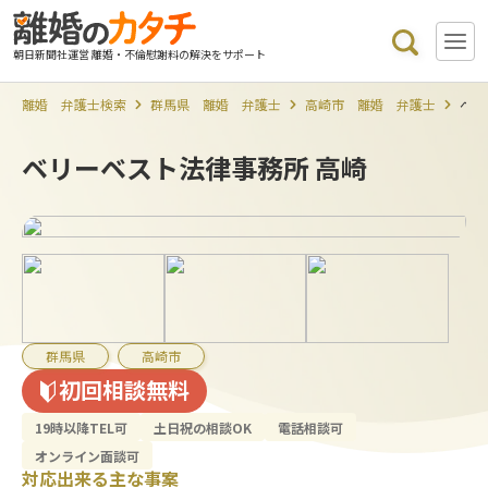
朝日新聞社運営 離婚・不倫慰謝料の解決をサポート
離婚 弁護士検索
群馬県 離婚 弁護士
高崎市 離婚 弁護士
ベリ
ベリーベスト法律事務所 高崎
群馬県
高崎市
初回相談無料
19時以降TEL可
土日祝の相談OK
電話相談可
オンライン面談可
対応出来る主な事案