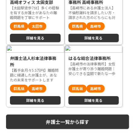
高崎オフィス 太田支部
事務所 高崎事務所
【太田駅徒歩7分】多くの経験
【高崎市にある弁護士法人】
を有する弁護士があなたの離
不倫慰謝料を請求したい方・
婚問題を丁寧にサポート
請求された方のどちらにも対
応｜何度でも相談無料、納得
群馬県
太田市
群馬県
高崎市
できる解決を丁寧にサポート
詳細を見る
詳細を見る
弁護士法人杉本法律事務
はるな総合法律事務所
【高崎市の法律事務所】女性
所
弁護士が寄り添う離婚問題｜
【着手金月々5.5万円】離婚問
安心できる空間で新たな一歩
題に精通した弁護士が、あな
を支えます
たの未来をサポートします
群馬県
高崎市
群馬県
高崎市
詳細を見る
詳細を見る
弁護士一覧から探す