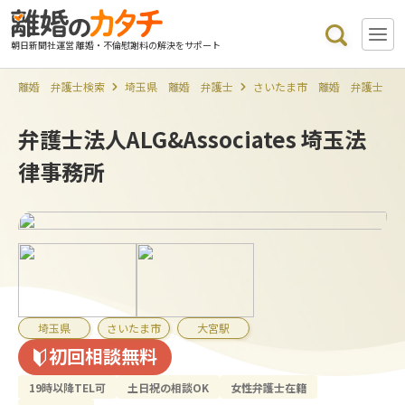
朝日新聞社運営 離婚・不倫慰謝料の解決をサポート
離婚 弁護士検索
埼玉県 離婚 弁護士
さいたま市 離婚 弁護士
弁護士法人ALG&Associates 埼玉法
律事務所
埼玉県
さいたま市
大宮駅
初回相談無料
19時以降TEL可
土日祝の相談OK
女性弁護士在籍