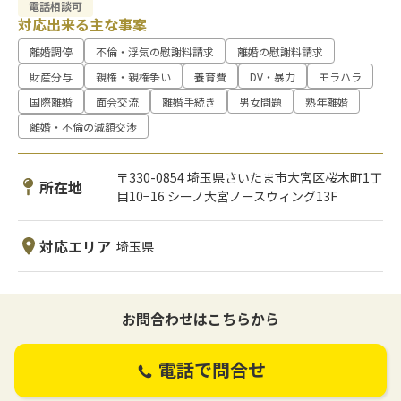
電話相談可
対応出来る主な事案
離婚調停
不倫・浮気の慰謝料請求
離婚の慰謝料請求
財産分与
親権・親権争い
養育費
DV・暴力
モラハラ
国際離婚
面会交流
離婚手続き
男女問題
熟年離婚
離婚・不倫の減額交渉
〒330-0854 埼玉県さいたま市大宮区桜木町1丁
所在地
目10−16 シーノ大宮ノースウィング13F
対応エリア
埼玉県
お問合わせはこちらから
電話で問合せ