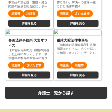
事務所の安心感｜離婚・男女
寄り添い、解決への道を一緒
問題の解決を総合的にサポー
に歩む法律事務所
トいたします
埼玉県
川越市
埼玉県
さいたま市
詳細を見る
詳細を見る
春田法律事務所 大宮オフ
重成大毅法律事務所
【川越市の法律事務所】法律
ィス
問題はもちろん、広くお悩み
【大宮駅徒歩8分】離婚の見通
を相談できるパートナーとし
しを正確にお伝えします｜依
てサポート
頼者様の本当のお悩みに寄り
添うことができる法律事務所
埼玉県
さいたま市
埼玉県
川越市
詳細を見る
詳細を見る
弁護士一覧から探す