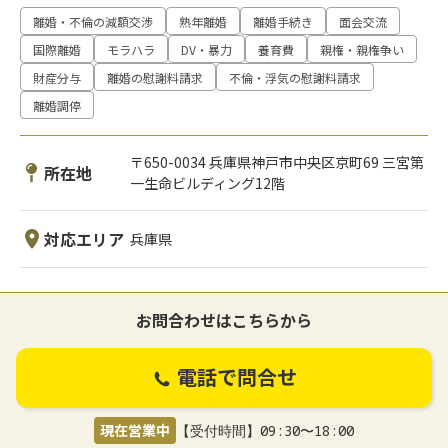
離婚・不倫の減額交渉
熟年離婚
離婚手続き
面会交流
国際離婚
モラハラ
DV・暴力
養育費
親権・親権争い
財産分与
離婚の慰謝料請求
不倫・浮気の慰謝料請求
離婚調停
〒650-0034 兵庫県神戸市中央区京町69 三宮第
所在地
一生命ビルディング12階
対応エリア
兵庫県
お問合わせはこちらから
電話で問合せ
現在営業中
【受付時間】09:30〜18:00