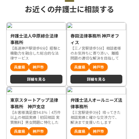
お近くの弁護士に相談する
弁護士法人中原綜合法律
春田法律事務所 神戸オフ
事務所
ィス
【高速神戸駅徒歩6分】経験と
【三ノ宮駅徒歩5分】相談者様
機動力を融合した総合的な法
のお気持ちに寄り添い、離婚
律サービス
問題の適切な解決を目指して
サポートいたします
兵庫県
神戸市
兵庫県
神戸市
詳細を見る
詳細を見る
東京スタートアップ法律
弁護士法人オールニーズ法
事務所 神戸支店
律事務所
【お客様満足度94.8％｜4万件
【三宮駅徒歩3分】培ってきた
以上の相談実績｜初回相談 実
相談実績と確かな交渉力で、
質無料】男女問題に特化した
解決まで支援いたします
大規模事務所ならではの実績
兵庫県
神戸市
兵庫県
神戸市
と安心感