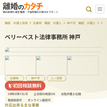
朝日新聞社運営 離婚・不倫慰謝料の解決をサポート
離婚 弁護士検索
兵庫県 離婚 弁護士
神戸市 離婚 弁護士
ベリ
ベリーベスト法律事務所 神戸
兵庫県
神戸市
三ノ宮駅
初回相談無料
19時以降TEL可
土日祝の相談OK
女性弁護士在籍
電話相談可
オンライン面談可
対応出来る主な事案