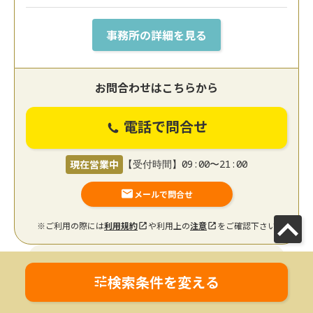
事務所の詳細を見る
お問合わせはこちらから
電話で問合せ
現在営業中
【受付時間】09:00〜21:00
メールで問合せ
※ご利用の際には
利用規約
や利用上の
注意
をご確認下さい
【関内駅徒歩4分】離婚調停・訴訟に注力│離
検索条件を変える
婚に関するお悩みに寄り添い、弁護士と事務
員がチーム体制でサポートいたします