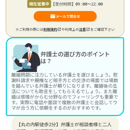
現在営業中
【受付時間】09:00〜22:00
メールで問合せ
※ご利用の際には
利用規約
や利用上の
注意
をご確認下さい
弁護士の選び方のポイント
は？
離婚問題に注力している弁護士を選びましょう。慰
謝料請求や親権など相手方との交渉の場面では場数
を踏んでいる弁護士が頼りになります。離婚後の生
活についても助言をしてもらえるでしょう。また離
婚は感情がからむ分野なのでフィーリングも重要で
す。実際に電話や面談で複数の弁護士と会話してウ
マが合う方に依頼をするのがおすすめです。
【丸の内駅徒歩2分】弁護士が相談者様と二人