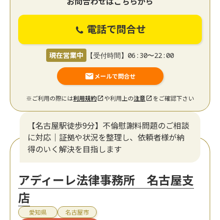
お問合わせはこちらから
電話で問合せ
現在営業中
【受付時間】06:30〜22:00
メールで問合せ
※ご利用の際には
利用規約
や利用上の
注意
をご確認下さい
【名古屋駅徒歩9分】不倫慰謝料問題のご相談
に対応｜証拠や状況を整理し、依頼者様が納
得のいく解決を目指します
アディーレ法律事務所 名古屋支
店
愛知県
名古屋市