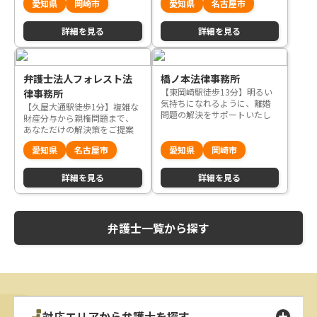
愛知県
岡崎市
愛知県
名古屋市
ください
詳細を見る
詳細を見る
弁護士法人フォレスト法
橋ノ本法律事務所
【東岡崎駅徒歩13分】明るい
律事務所
気持ちになれるように、離婚
【久屋大通駅徒歩1分】複雑な
問題の解決をサポートいたし
財産分与から親権問題まで、
ます
あなただけの解決策をご提案
愛知県
名古屋市
愛知県
岡崎市
詳細を見る
詳細を見る
弁護士一覧から探す
対応エリアから弁護士を探す