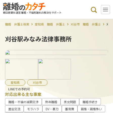
朝日新聞社運営 離婚・不倫慰謝料の解決をサポート
離婚 弁護士検索
愛知県 離婚 弁護士
刈谷市 離婚 弁護士
刈谷
刈谷駅みなみ法律事務所
愛知県
刈谷市
LINEでの予約可
対応出来る主な事案
離婚・不倫の減額交渉
熟年離婚
男女問題
離婚手続き
面会交流
モラハラ
DV・暴力
養育費
親権・親権争い