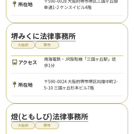
〒590-0028 大阪府堺市堺区三国ヶ丘御
所在地
幸通1-2 ケンスイビル4階
堺みくに法律事務所
大阪府
堺市
南海電鉄・JR阪和線「三国ヶ丘駅」徒
アクセス
歩1分
〒590-0024 大阪府堺市堺区向陵中町2-
所在地
5-10 三国ヶ丘杉本ビル7階
燈(ともしび)法律事務所
大阪府
堺市