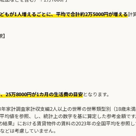
どもが1人増えるごとに、平均で合計約2万5000円が増える
計
訳】
、25万8000円が1カ月の生活費の目安
となります。
23年家計調査家計収支編2人以上の世帯の世帯類型別（18歳未
平均値を参照、し、統計上の数字を基に算定した参考金額です
の結果」における賃貸物件の賃料の2023年の全国平均を参照
などは考慮していません。