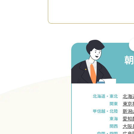
朝
北海
北海道・東北
東京
関東
新潟
甲信越・北陸
愛知
東海
大阪
関西
広島
中国・四国