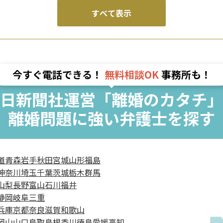
すべて表示
今すぐ電話できる！
無料相談OK
事務所も！
日新聞社運営「離婚のカタチ」
離婚問題に強い弁護士を探す
道
青森
岩手
秋田
宮城
山形
福島
神奈川
埼玉
千葉
茨城
栃木
群馬
山梨
長野
富山
石川
福井
静岡
岐阜
三重
兵庫
京都
奈良
滋賀
和歌山
岡山
山口
鳥取
島根
香川
徳島
愛媛
高知