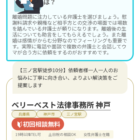
は？
離婚問題に注力している弁護士を選びましょう。慰
謝料請求や親権など相手方との交渉の場面では場数
を踏んでいる弁護士が頼りになります。離婚後の生
活についても助言をしてもらえるでしょう。また離
婚は感情がからむ分野なのでフィーリングも重要で
す。実際に電話や面談で複数の弁護士と会話してウ
マが合う方に依頼をするのがおすすめです。
【三ノ宮駅徒歩10分】依頼者様一人一人のお
悩みに丁寧に向き合い、よりよい解決策をご
提案します
ベリーベスト法律事務所 神戸
兵庫県
神戸市
三ノ宮駅
初回相談無料
19時以降TEL可
土日祝の相談OK
女性弁護士在籍