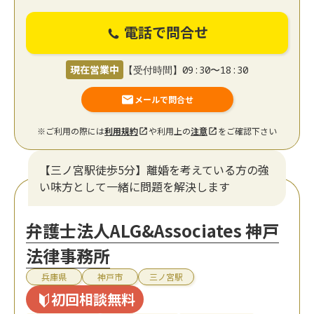
電話で問合せ
現在営業中
【受付時間】09:30〜18:30
メールで問合せ
※ご利用の際には
利用規約
や利用上の
注意
をご確認下さい
【三ノ宮駅徒歩5分】離婚を考えている方の強
い味方として一緒に問題を解決します
弁護士法人ALG&Associates 神戸
法律事務所
兵庫県
神戸市
三ノ宮駅
初回相談無料