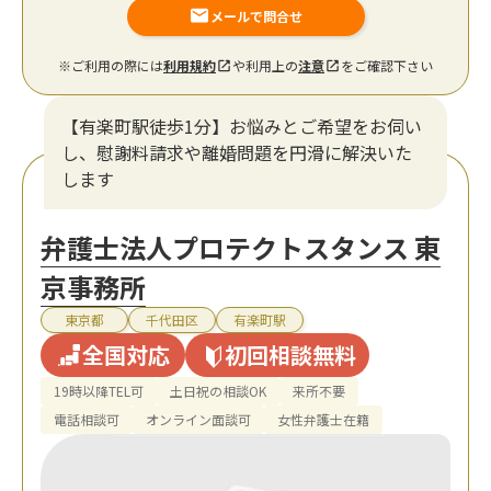
メールで問合せ
※ご利用の際には
利用規約
や利用上の
注意
をご確認下さい
【有楽町駅徒歩1分】お悩みとご希望をお伺い
し、慰謝料請求や離婚問題を円滑に解決いた
します
弁護士法人プロテクトスタンス 東
京事務所
東京都
千代田区
有楽町駅
全国対応
初回相談無料
19時以降TEL可
土日祝の相談OK
来所不要
電話相談可
オンライン面談可
女性弁護士在籍