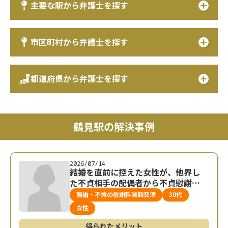
主要な駅から弁護士を探す
市区町村から弁護士を探す
都道府県から弁護士を探す
鶴見駅の解決事例
2026/07/14
結婚を直前に控えた女性が、他界し
た不貞相手の配偶者から不貞慰謝料
を請求された事例
離婚・不倫の慰謝料減額交渉
30代
女性
得られたメリット