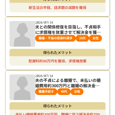
新生活の平穏、請求額の減額を獲得
2026/07/14
夫との関係修復を目指し、不貞相手
に求償権を放棄させて解決金を獲得
した事例
離婚・不倫の慰謝料請求
20代
女性
得られたメリット
慰謝料約80万円を獲得、求償権放棄
2026/07/14
夫の不貞による離婚で、未払いの婚
姻費用約300万円と離婚の解決金約7
00万円を獲得した事例
離婚手続き
40代
女性
得られたメリット
未払い婚姻費用約300万円、離婚に伴う解決金約700