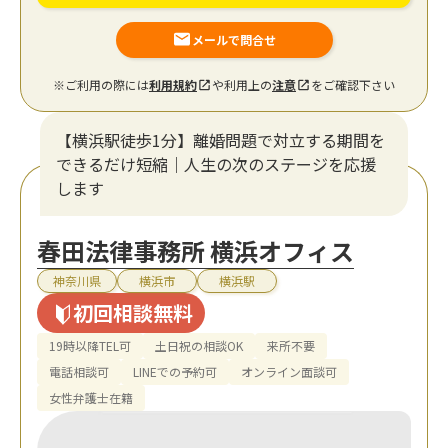
メールで問合せ
※ご利用の際には
利用規約
や利用上の
注意
をご確認下さい
【横浜駅徒歩1分】離婚問題で対立する期間を
できるだけ短縮｜人生の次のステージを応援
します
春田法律事務所 横浜オフィス
神奈川県
横浜市
横浜駅
初回相談無料
19時以降TEL可
土日祝の相談OK
来所不要
電話相談可
LINEでの予約可
オンライン面談可
女性弁護士在籍