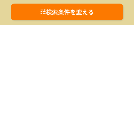
妻の過大な要求を退け、依頼者様が納得する適正な条
件での離婚成立
検索条件を変える
朝日新聞社が運営する｢離婚のカタチ｣は、離婚の悩みに
寄り添うポータルサイトです。
｢踏み出す一歩 未来の選択｣をコンセプトに、 離婚で悩む人を
一人でも減らしたい。
そんな思いで弁護士やカウンセラーら離婚問題に取り組む専門家
が集まりました。
離婚の手続きについての正確な情報と、離婚の悩みの解決に取り
組む弁護士を検索できるサービスであなたをサポートします。
新しい未来に向けて一歩踏み出してみませんか。