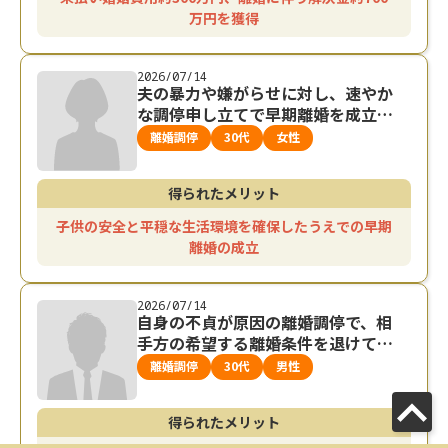
万円を獲得
2026/07/14
夫の暴力や嫌がらせに対し、速やか
な調停申し立てで早期離婚を成立さ
せた事例
離婚調停
30代
女性
得られたメリット
子供の安全と平穏な生活環境を確保したうえでの早期
離婚の成立
2026/07/14
自身の不貞が原因の離婚調停で、相
手方の希望する離婚条件を退けて早
期の離婚が成立した事例
離婚調停
30代
男性
得られたメリット