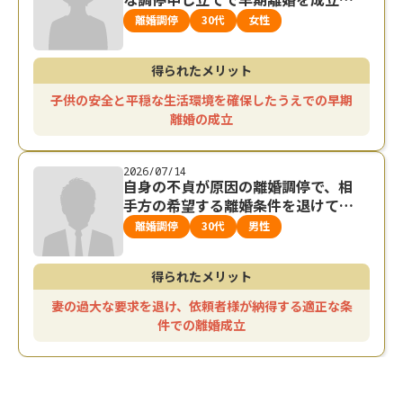
せた事例
離婚調停
30代
女性
得られたメリット
子供の安全と平穏な生活環境を確保したうえでの早期
離婚の成立
2026/07/14
自身の不貞が原因の離婚調停で、相
手方の希望する離婚条件を退けて早
期の離婚が成立した事例
離婚調停
30代
男性
得られたメリット
妻の過大な要求を退け、依頼者様が納得する適正な条
件での離婚成立