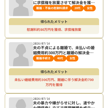
に求償権を放棄させて解決金を獲得
した事例
離婚・不倫の慰謝料請求
20代
女性
得られたメリット
慰謝料約80万円を獲得、求償権放棄
2026/07/14
夫の不貞による離婚で、未払いの婚
姻費用約300万円と離婚の解決金約7
00万円を獲得した事例
離婚手続き
40代
女性
得られたメリット
未払い婚姻費用約300万円、離婚に伴う解決金約700
万円を獲得
2026/07/14
夫の暴力や嫌がらせに対し、速やか
な調停申し立てで早期離婚を成立さ