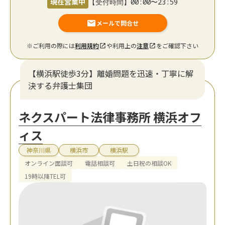
現在営業中
【受付時間】00:00〜23:59
メールで問合せ
※ご利用の際には
利用規約
や利用上の
注意
をご確認下さい
【横浜駅徒歩3分】離婚問題を迅速・丁寧に解
決する弁護士集団
ネクスパート法律事務所 横浜オフ
ィス
神奈川県
横浜市
横浜駅
オンライン面談可
電話相談可
土日祝の相談OK
19時以降TEL可