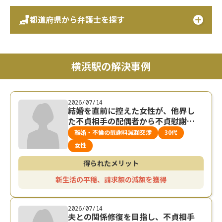
都道府県から弁護士を探す
横浜駅の解決事例
2026/07/14
結婚を直前に控えた女性が、他界し
た不貞相手の配偶者から不貞慰謝料
を請求された事例
離婚・不倫の慰謝料減額交渉
30代
女性
得られたメリット
新生活の平穏、請求額の減額を獲得
2026/07/14
夫との関係修復を目指し、不貞相手