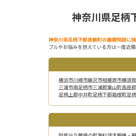
神奈川県足柄
神奈川県足柄下郡真鶴町の離婚問題に強
ブルやお悩みを抱えている方は一度近隣
横浜市
川崎市
藤沢市
相模原市
横須
三浦市
南足柄市
三浦郡葉山町
高座
足柄上郡中井町
足柄下郡箱根町
足
財産分与
離婚の慰謝料請求
親権・