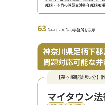
離婚・不倫の減額交渉
熟年離婚
離
63
件中 1 - 30件の事務所を表示
神奈川県足柄下郡
問題対応可能な弁
【茅ヶ崎駅徒歩3分】
マイタウン法