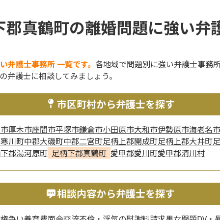
下郡真鶴町の離婚問題に強い弁護
い弁護士事務所 一覧です。
各地域で問題別に強い弁護士事務
の弁護士に相談してみましょう。
市区町村から弁護士を探す
賀市
厚木市
座間市
平塚市
鎌倉市
小田原市
大和市
伊勢原市
海老名
郡寒川町
中郡大磯町
中郡二宮町
足柄上郡開成町
足柄上郡大井町
柄下郡湯河原町
足柄下郡真鶴町
愛甲郡愛川町
愛甲郡清川村
相談内容から弁護士を探す
親権争い
養育費
面会交流
不倫・浮気の慰謝料請求
男女問題
DV・