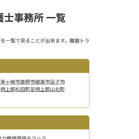
士事務所 一覧
所を一覧で見ることが出来ます。離婚トラ
市
茅ヶ崎市
秦野市
綾瀬市
逗子市
足柄上郡松田町
足柄上郡山北町
暴力
離婚調停
モラハラ