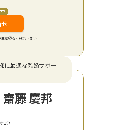
付中
合せ
の
注意
をご確認下さい
様に最適な離婚サポー
 齋藤 慶邦
歩1分