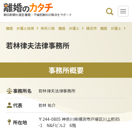
朝日新聞社運営 離婚・不倫慰謝料の解決をサポート
離婚 弁護士検索
神奈川県 離婚 弁護士
横浜市 離婚 弁護士
若
若林律夫法律事務所
事務所概要
事務所名
若林律夫法律事務所
代表
若林 祐介
〒244-0805 神奈川県横浜市戸塚区川上町85
所在地
-1 N&Fビル2 6階