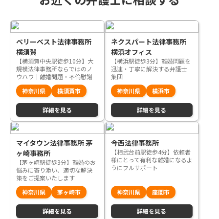
ベリーベスト法律事務所
ネクスパート法律事務所
横須賀
横浜オフィス
【横須賀中央駅徒歩10分】大
【横浜駅徒歩3分】離婚問題を
規模法律事務所ならではのノ
迅速・丁寧に解決する弁護士
ウハウ｜離婚問題・不倫慰謝
集団
料問題の根本的な解決をサポ
神奈川県
横須賀市
神奈川県
横浜市
ートいたします
詳細を見る
詳細を見る
マイタウン法律事務所 茅
今西法律事務所
【相武台前駅徒歩4分】依頼者
ヶ崎事務所
様にとって有利な離婚になるよ
【茅ヶ崎駅徒歩3分】離婚のお
うにフルサポート
悩みに寄り添い、適切な解決
策をご提案いたします
神奈川県
茅ヶ崎市
神奈川県
座間市
詳細を見る
詳細を見る