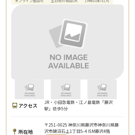
オンライン面談可
土日祝の相談OK
19時以降TEL可
JR・小田急電鉄・江ノ島電鉄「藤沢
アクセス
駅」徒歩5分
〒251-0025 神奈川県藤沢市神奈川県藤
所在地
沢市鵠沼石上1丁目5-4 ISM藤沢4階