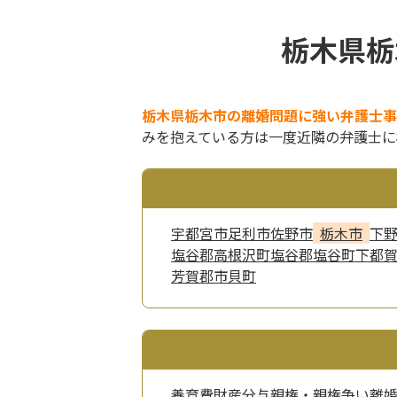
栃木県栃
栃木県栃木市の離婚問題に強い弁護士事
みを抱えている方は一度近隣の弁護士に
宇都宮市
足利市
佐野市
栃木市
下
塩谷郡高根沢町
塩谷郡塩谷町
下都
芳賀郡市貝町
養育費
財産分与
親権・親権争い
離