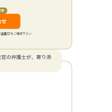
付中
合せ
の
注意
をご確認下さい
査官の弁護士が、寄り添