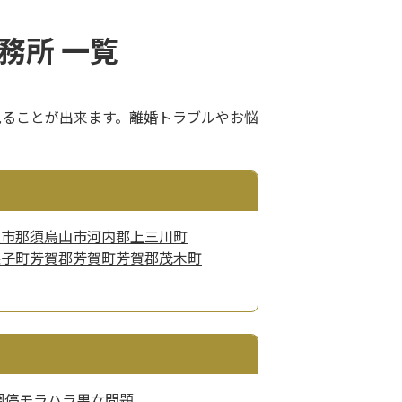
務所 一覧
見ることが出来ます。離婚トラブルやお悩
板市
那須烏山市
河内郡上三川町
益子町
芳賀郡芳賀町
芳賀郡茂木町
調停
モラハラ
男女問題