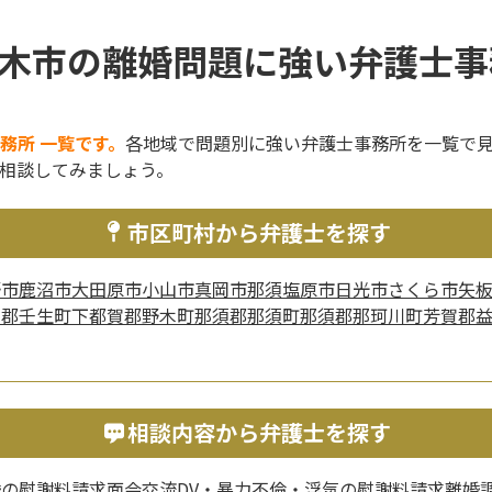
木市の離婚問題に強い弁護士事
務所 一覧です。
各地域で問題別に強い弁護士事務所を一覧で
相談してみましょう。
市区町村から弁護士を探す
野市
鹿沼市
大田原市
小山市
真岡市
那須塩原市
日光市
さくら市
矢
賀郡壬生町
下都賀郡野木町
那須郡那須町
那須郡那珂川町
芳賀郡
相談内容から弁護士を探す
婚の慰謝料請求
面会交流
DV・暴力
不倫・浮気の慰謝料請求
離婚