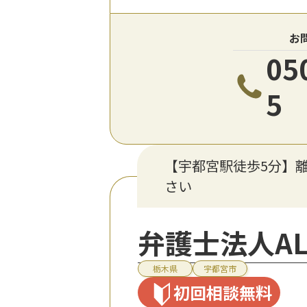
お
05
5
【宇都宮駅徒歩5分】
さい
弁護士法人ALG
栃木県
宇都宮市
初回相談無料