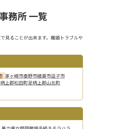
事務所 一覧
覧で見ることが出来ます。離婚トラブルや
市
茅ヶ崎市
秦野市
綾瀬市
逗子市
足柄上郡松田町
足柄上郡山北町
・暴力
男女問題
離婚手続き
モラハラ