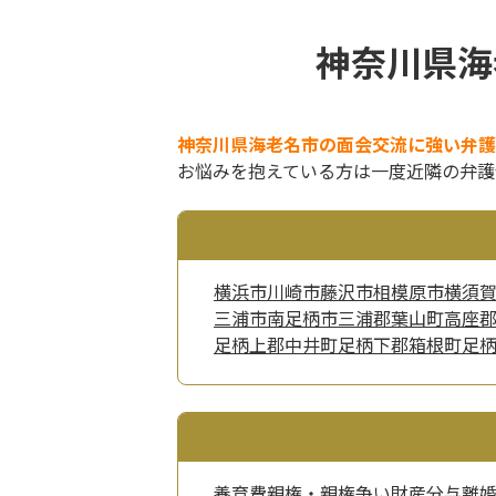
神奈川県海
神奈川県海老名市の面会交流に強い弁護
お悩みを抱えている方は一度近隣の弁護
横浜市
川崎市
藤沢市
相模原市
横須
三浦市
南足柄市
三浦郡葉山町
高座
足柄上郡中井町
足柄下郡箱根町
足
養育費
親権・親権争い
財産分与
離