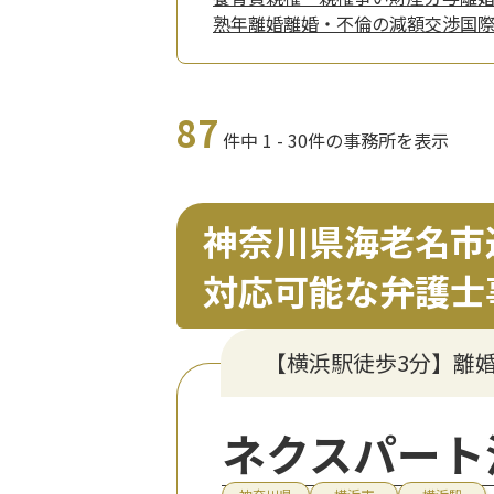
熟年離婚
離婚・不倫の減額交渉
国
87
件中 1 - 30件の事務所を表示
神奈川県海老名市
対応可能な弁護士
【横浜駅徒歩3分】離
ネクスパート