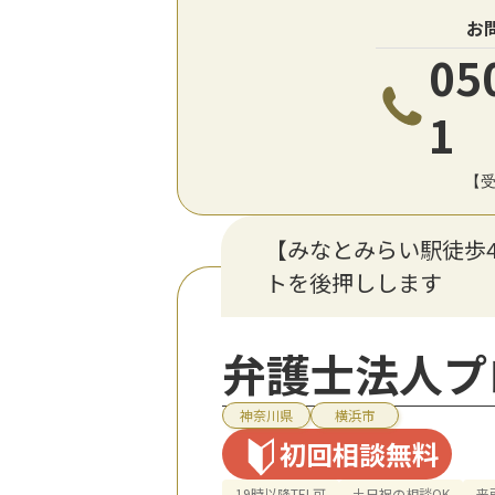
お
05
1
【受
【みなとみらい駅徒歩
トを後押しします
弁護士法人プ
神奈川県
横浜市
初回相談無料
19時以降TEL可
土日祝の相談OK
来