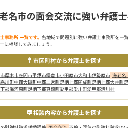
老名市の面会交流に強い弁護士
士事務所 一覧です。
各地域で問題別に強い弁護士事務所を一
士に相談してみましょう。
市区町村から弁護士を探す
賀市
厚木市
座間市
平塚市
鎌倉市
小田原市
大和市
伊勢原市
海老名
郡寒川町
中郡大磯町
中郡二宮町
足柄上郡開成町
足柄上郡大井町
柄下郡湯河原町
足柄下郡真鶴町
愛甲郡愛川町
愛甲郡清川村
相談内容から弁護士を探す
婚の慰謝料請求
離婚調停
面会交流
不倫・浮気の慰謝料請求
DV