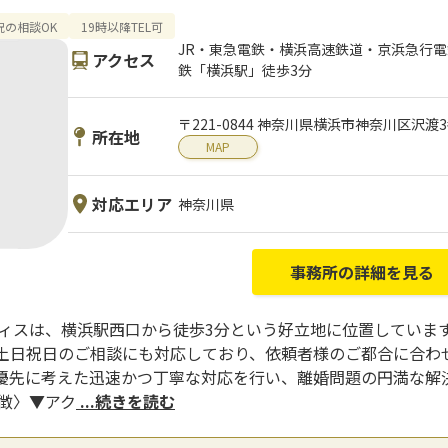
祝の相談OK
19時以降TEL可
JR・東急電鉄・横浜高速鉄道・京浜急行
アクセス
鉄「横浜駅」徒歩3分
〒221-0844 神奈川県横浜市神奈川区沢渡
所在地
MAP
対応エリア
神奈川県
事務所の詳細を見る
フィスは、横浜駅西口から徒歩3分という好立地に位置していま
や土日祝日のご相談にも対応しており、依頼者様のご都合に合わ
優先に考えた迅速かつ丁寧な対応を行い、離婚問題の円満な解決
徴〉▼アク
...続きを読む