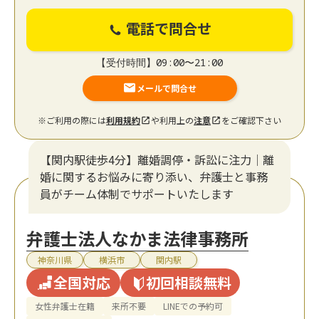
電話で問合せ
【受付時間】09:00〜21:00
メールで問合せ
※ご利用の際には
利用規約
や利用上の
注意
をご確認下さい
【関内駅徒歩4分】離婚調停・訴訟に注力│離
婚に関するお悩みに寄り添い、弁護士と事務
員がチーム体制でサポートいたします
弁護士法人なかま法律事務所
神奈川県
横浜市
関内駅
全国対応
初回相談無料
女性弁護士在籍
来所不要
LINEでの予約可