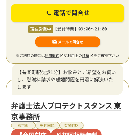
電話で問合せ
現在営業中
【受付時間】09:00〜21:00
メールで問合せ
※ご利用の際には
利用規約
や利用上の
注意
をご確認下さい
【有楽町駅徒歩1分】お悩みとご希望をお伺い
し、慰謝料請求や離婚問題を円滑に解決いた
します
弁護士法人プロテクトスタンス 東
京事務所
東京都
千代田区
有楽町駅
全国対応
初回相談無料