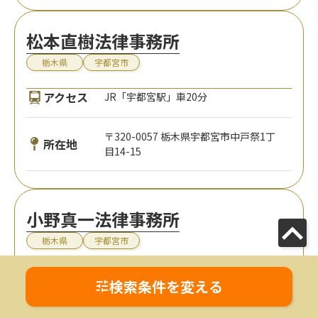
松本直樹法律事務所
栃木県
宇都宮市
アクセス
JR「宇都宮駅」車20分
〒320-0057 栃木県宇都宮市中戸祭1丁
所在地
目14-15
小野真一法律事務所
栃木県
宇都宮市
JR「宇都宮駅」車12分、東武鉄道「東
アクセス
検索条件を変える
武宇都宮駅」徒歩7分