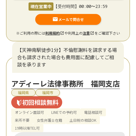
現在営業中
【受付時間】00:00〜23:59
メールで問合せ
※ご利用の際には
利用規約
や利用上の
注意
をご確認下さい
【天神南駅徒歩1分】不倫慰謝料を請求する場
合も請求された場合も費用面に配慮してご相
談を承ります
アディーレ法律事務所 福岡支店
福岡県
福岡市
初回相談無料
オンライン面談可
LINEでの予約可
電話相談可
来所不要
女性弁護士在籍
土日祝の相談OK
19時以降TEL可