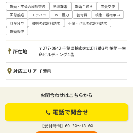
離婚・不倫の減額交渉
熟年離婚
離婚手続き
面会交流
国際離婚
モラハラ
DV・暴力
養育費
親権・親権争い
財産分与
離婚の慰謝料請求
不倫・浮気の慰謝料請求
離婚調停
〒277-0842 千葉県柏市末広町7番3号 柏第一生
所在地
命ビルディング4階
対応エリア
千葉県
お問合わせはこちらから
電話で問合せ
【受付時間】09:30〜18:00