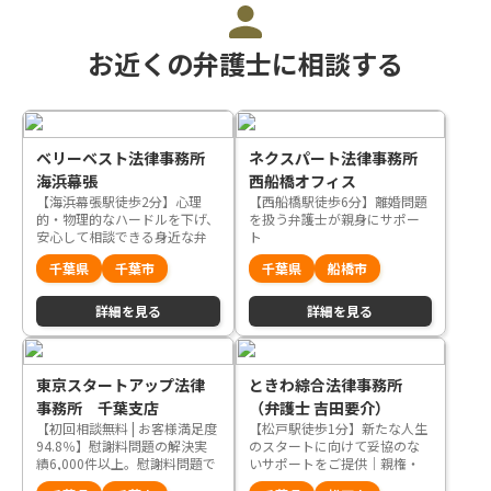
お近くの弁護士に相談する
ベリーベスト法律事務所
ネクスパート法律事務所
海浜幕張
西船橋オフィス
【海浜幕張駅徒歩2分】心理
【西船橋駅徒歩6分】離婚問題
的・物理的なハードルを下げ、
を扱う弁護士が親身にサポー
安心して相談できる身近な弁
ト
護士を目指します
千葉県
千葉市
千葉県
船橋市
詳細を見る
詳細を見る
東京スタートアップ法律
ときわ綜合法律事務所
事務所 千葉支店
（弁護士 吉田要介）
【初回相談無料 | お客様満足度
【松戸駅徒歩1分】新たな人生
94.8％】慰謝料問題の解決実
のスタートに向けて妥協のな
績6,000件以上。慰謝料問題で
いサポートをご提供｜親権・
お困りの方は、当事務所にご
養育費・面会交流もお任せく