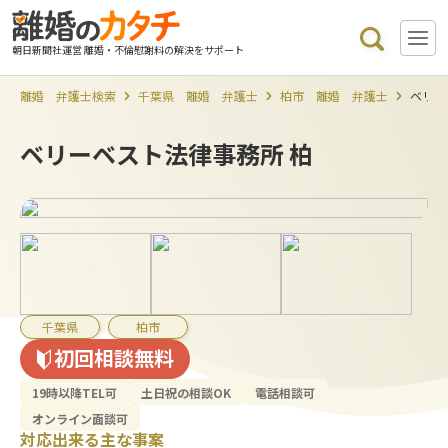
朝日新聞社運営 離婚・不倫慰謝料の解決をサポート
離婚 弁護士検索
千葉県 離婚 弁護士
柏市 離婚 弁護士
ベリー
ベリーベスト法律事務所 柏
千葉県
柏市
初回相談無料
19時以降TEL可
土日祝の相談OK
電話相談可
オンライン面談可
対応出来る主な事案