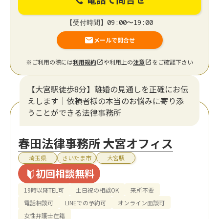
【受付時間】09:00〜19:00
メールで問合せ
※ご利用の際には
利用規約
や利用上の
注意
をご確認下さい
【大宮駅徒歩8分】離婚の見通しを正確にお伝
えします｜依頼者様の本当のお悩みに寄り添
うことができる法律事務所
春田法律事務所 大宮オフィス
埼玉県
さいたま市
大宮駅
初回相談無料
19時以降TEL可
土日祝の相談OK
来所不要
電話相談可
LINEでの予約可
オンライン面談可
女性弁護士在籍