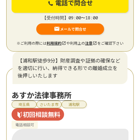
電話で問合せ
【受付時間】09:00〜18:00
メールで問合せ
※ご利用の際には
利用規約
や利用上の
注意
をご確認下さい
【浦和駅徒歩9分】財産調査や証拠の確保など
を適切に行い、納得できる形での離婚成立を
後押しいたします
あすか法律事務所
埼玉県
さいたま市
浦和駅
初回相談無料
電話相談可