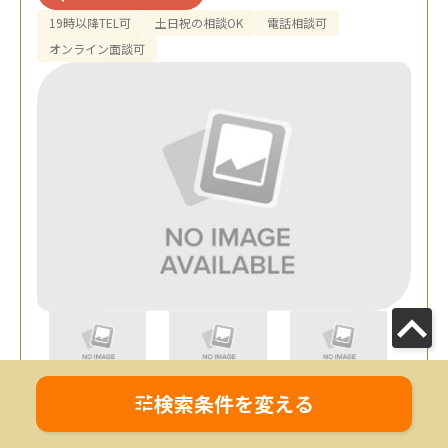
19時以降TEL可
土日祝の相談OK
電話相談可
オンライン面談可
JR「南越谷駅」徒歩2分 / 東武鉄道「新
アクセス
検索条件を変える
越谷駅」徒歩2分