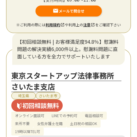
メールで問合せ
※ご利用の際には
利用規約
や利用上の
注意
をご確認下さい
【初回相談無料 | お客様満足度94.8％】慰謝料
問題の解決実績6,000件以上。慰謝料問題に直
面している方を全力でサポートいたします
東京スタートアップ法律事務所
さいたま支店
埼玉県
さいたま市
初回相談無料
オンライン面談可
LINEでの予約可
電話相談可
来所不要
女性弁護士在籍
土日祝の相談OK
19時以降TEL可