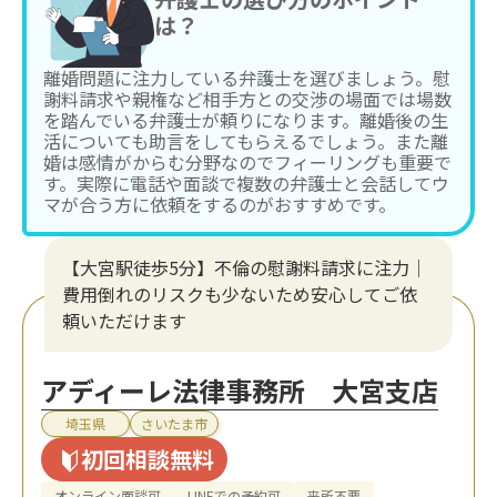
は？
離婚問題に注力している弁護士を選びましょう。慰
謝料請求や親権など相手方との交渉の場面では場数
を踏んでいる弁護士が頼りになります。離婚後の生
活についても助言をしてもらえるでしょう。また離
婚は感情がからむ分野なのでフィーリングも重要で
す。実際に電話や面談で複数の弁護士と会話してウ
マが合う方に依頼をするのがおすすめです。
【大宮駅徒歩5分】不倫の慰謝料請求に注力│
費用倒れのリスクも少ないため安心してご依
頼いただけます
アディーレ法律事務所 大宮支店
埼玉県
さいたま市
初回相談無料
オンライン面談可
LINEでの予約可
来所不要