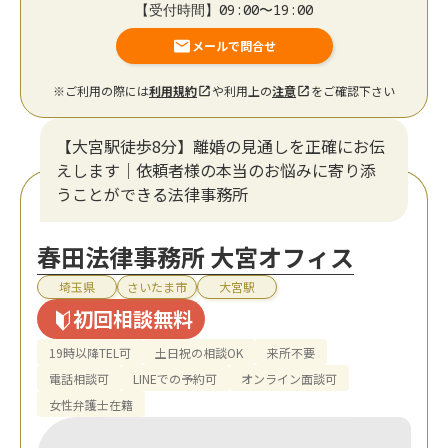
【受付時間】09:00〜19:00
メールで問合せ
※ご利用の際には
利用規約
や利用上の
注意
をご確認下さい
【大宮駅徒歩8分】離婚の見通しを正確にお伝
えします｜依頼者様の本当のお悩みに寄り添
うことができる法律事務所
春田法律事務所 大宮オフィス
埼玉県
さいたま市
大宮駅
初回相談無料
19時以降TEL可
土日祝の相談OK
来所不要
電話相談可
LINEでの予約可
オンライン面談可
女性弁護士在籍