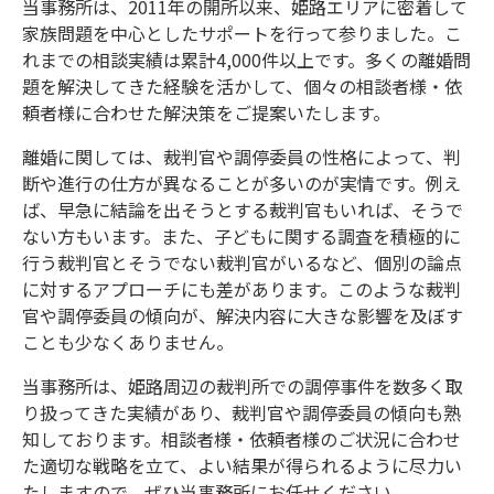
当事務所は、2011年の開所以来、姫路エリアに密着して
家族問題を中心としたサポートを行って参りました。こ
れまでの相談実績は累計4,000件以上です。多くの離婚問
題を解決してきた経験を活かして、個々の相談者様・依
頼者様に合わせた解決策をご提案いたします。
離婚に関しては、裁判官や調停委員の性格によって、判
断や進行の仕方が異なることが多いのが実情です。例え
ば、早急に結論を出そうとする裁判官もいれば、そうで
ない方もいます。また、子どもに関する調査を積極的に
行う裁判官とそうでない裁判官がいるなど、個別の論点
に対するアプローチにも差があります。このような裁判
官や調停委員の傾向が、解決内容に大きな影響を及ぼす
ことも少なくありません。
当事務所は、姫路周辺の裁判所での調停事件を数多く取
り扱ってきた実績があり、裁判官や調停委員の傾向も熟
知しております。相談者様・依頼者様のご状況に合わせ
た適切な戦略を立て、よい結果が得られるように尽力い
たしますので、ぜひ当事務所にお任せください。