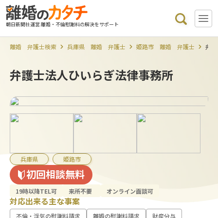
朝日新聞社運営 離婚・不倫慰謝料の解決をサポート
離婚 弁護士検索
兵庫県 離婚 弁護士
姫路市 離婚 弁護士
弁護
弁護士法人ひいらぎ法律事務所
兵庫県
姫路市
初回相談無料
19時以降TEL可
来所不要
オンライン面談可
対応出来る主な事案
不倫・浮気の慰謝料請求
離婚の慰謝料請求
財産分与