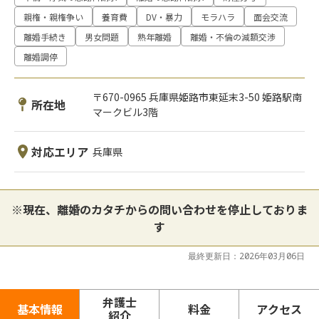
親権・親権争い
養育費
DV・暴力
モラハラ
面会交流
離婚手続き
男女問題
熟年離婚
離婚・不倫の減額交渉
離婚調停
〒670-0965 兵庫県姫路市東延末3-50 姫路駅南
所在地
マークビル3階
対応エリア
兵庫県
※現在、離婚のカタチからの問い合わせを停止しておりま
す
最終更新日：2026年03月06日
弁護士
基本情報
料金
アクセス
紹介