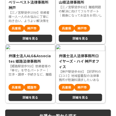
ベリーベスト法律事務所
山根法律事務所
【三ノ宮駅徒歩8分】離婚問題
神戸
の解決に向けてフルサポート
【三ノ宮駅徒歩10分】依頼者
｜親身になってお話をお伺いし
様一人一人のお悩みに丁寧に
ます
向き合い、よりよい解決策を
ご提案します
兵庫県
神戸市
兵庫県
神戸市
詳細を見る
詳細を見る
弁護士法人ALG&Associa
弁護士法人法律事務所ロ
tes 姫路法律事務所
イヤーズ・ハイ 神戸オフ
【姫路駅徒歩9分】依頼者様の
ィス
「幸せ」を守るパートナー｜
【神戸駅徒歩4分】【好評判の
交渉・調停・手続きなど、離婚
口コミ】地域密着型の法律事
問題は全てお任せください
務所が慰謝料請求したいあな
たを全力サポート
兵庫県
姫路市
兵庫県
神戸市
詳細を見る
詳細を見る
弁護士一覧から探す