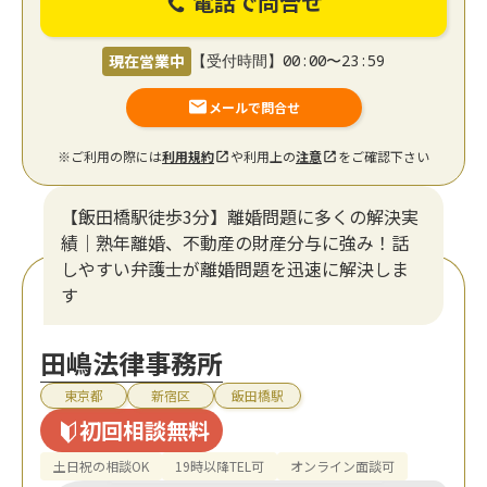
電話で問合せ
現在営業中
【受付時間】00:00〜23:59
メールで問合せ
※ご利用の際には
利用規約
や利用上の
注意
をご確認下さい
【飯田橋駅徒歩3分】離婚問題に多くの解決実
績｜熟年離婚、不動産の財産分与に強み！話
しやすい弁護士が離婚問題を迅速に解決しま
す
田嶋法律事務所
東京都
新宿区
飯田橋駅
初回相談無料
土日祝の相談OK
19時以降TEL可
オンライン面談可