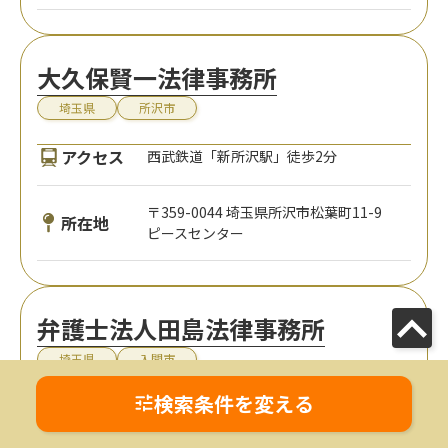
大久保賢一法律事務所
埼玉県
所沢市
アクセス
西武鉄道「新所沢駅」徒歩2分
〒359-0044 埼玉県所沢市松葉町11-9
所在地
ピースセンター
弁護士法人田島法律事務所
埼玉県
入間市
検索条件を変える
アクセス
西武鉄道「入間市駅」徒歩5分