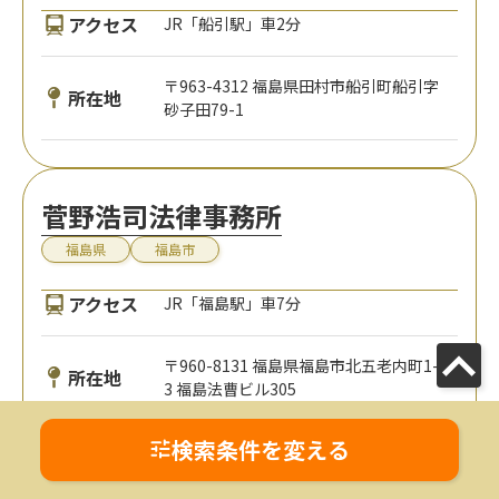
アクセス
JR「船引駅」車2分
〒963-4312 福島県田村市船引町船引字
所在地
砂子田79-1
菅野浩司法律事務所
福島県
福島市
アクセス
JR「福島駅」車7分
〒960-8131 福島県福島市北五老内町1-
所在地
3 福島法曹ビル305
検索条件を変える
1
2