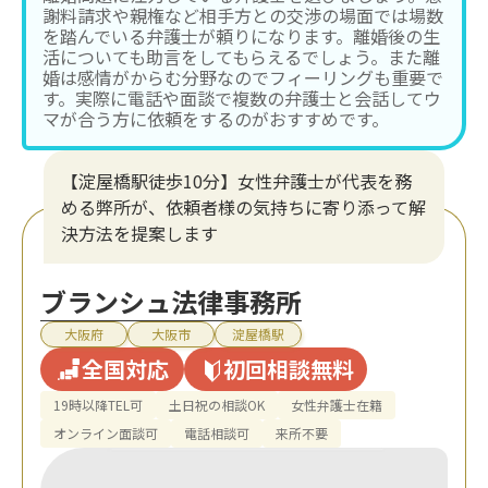
謝料請求や親権など相手方との交渉の場面では場数
を踏んでいる弁護士が頼りになります。離婚後の生
活についても助言をしてもらえるでしょう。また離
婚は感情がからむ分野なのでフィーリングも重要で
す。実際に電話や面談で複数の弁護士と会話してウ
マが合う方に依頼をするのがおすすめです。
【淀屋橋駅徒歩10分】女性弁護士が代表を務
める弊所が、依頼者様の気持ちに寄り添って解
決方法を提案します
ブランシュ法律事務所
大阪府
大阪市
淀屋橋駅
全国対応
初回相談無料
19時以降TEL可
土日祝の相談OK
女性弁護士在籍
オンライン面談可
電話相談可
来所不要