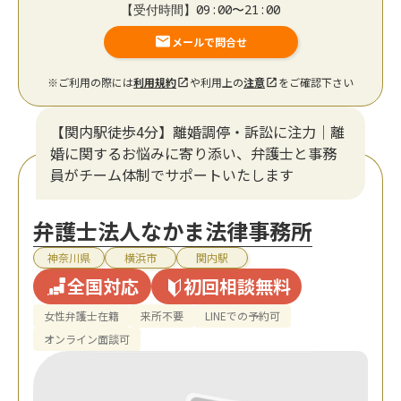
【受付時間】09:00〜21:00
メールで問合せ
※ご利用の際には
利用規約
や利用上の
注意
をご確認下さい
【関内駅徒歩4分】離婚調停・訴訟に注力│離
婚に関するお悩みに寄り添い、弁護士と事務
員がチーム体制でサポートいたします
弁護士法人なかま法律事務所
神奈川県
横浜市
関内駅
全国対応
初回相談無料
女性弁護士在籍
来所不要
LINEでの予約可
オンライン面談可